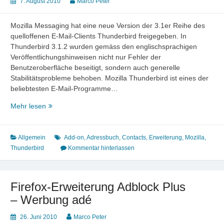
7. August 2010
Marco Peter
Mozilla Messaging hat eine neue Version der 3.1er Reihe des
quelloffenen E-Mail-Clients Thunderbird freigegeben. In
Thunderbird 3.1.2 wurden gemäss den englischsprachigen
Veröffentlichungshinweisen nicht nur Fehler der
Benutzeroberfläche beseitigt, sondern auch generelle
Stabilitätsprobleme behoben. Mozilla Thunderbird ist eines der
beliebtesten E-Mail-Programme…
Mozilla
Mehr lesen
veröffentlicht
Thunderbird
3.1.2
Allgemein
Add-on
,
Adressbuch
,
Contacts
,
Erweiterung
,
Mozilla
,
und
Thunderbird
Kommentar hinterlassen
Adressbuch-
Erweiterung
Firefox-Erweiterung Adblock Plus
– Werbung adé
26. Juni 2010
Marco Peter