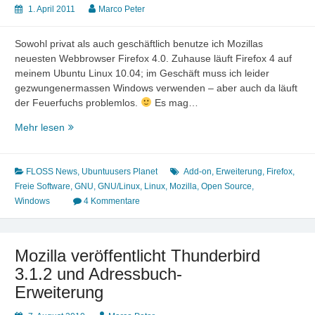
1. April 2011
Marco Peter
Sowohl privat als auch geschäftlich benutze ich Mozillas
neuesten Webbrowser Firefox 4.0. Zuhause läuft Firefox 4 auf
meinem Ubuntu Linux 10.04; im Geschäft muss ich leider
gezwungenermassen Windows verwenden – aber auch da läuft
der Feuerfuchs problemlos.
Es mag…
Firefox
Mehr lesen
4.0:
Oranger
Menü-
FLOSS News
,
Ubuntuusers Planet
Add-on
,
Erweiterung
,
Firefox
,
Button
Freie Software
,
GNU
,
GNU/Linux
,
Linux
,
Mozilla
,
Open Source
,
auch
Windows
4 Kommentare
in
Linux
Mozilla veröffentlicht Thunderbird
3.1.2 und Adressbuch-
Erweiterung