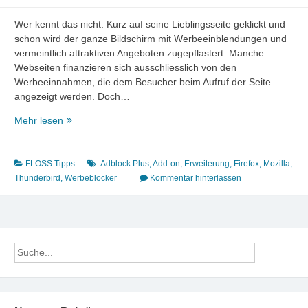
Wer kennt das nicht: Kurz auf seine Lieblingsseite geklickt und
schon wird der ganze Bildschirm mit Werbeeinblendungen und
vermeintlich attraktiven Angeboten zugepflastert. Manche
Webseiten finanzieren sich ausschliesslich von den
Werbeeinnahmen, die dem Besucher beim Aufruf der Seite
angezeigt werden. Doch…
Firefox-
Mehr lesen
Erweiterung
Adblock
Plus
FLOSS Tipps
Adblock Plus
,
Add-on
,
Erweiterung
,
Firefox
,
Mozilla
,
–
Thunderbird
,
Werbeblocker
Kommentar hinterlassen
Werbung
adé