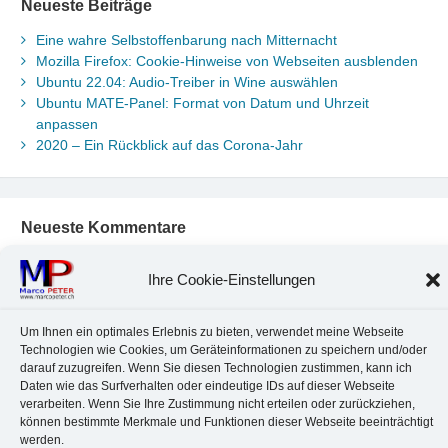
Neueste Beiträge
Eine wahre Selbstoffenbarung nach Mitternacht
Mozilla Firefox: Cookie-Hinweise von Webseiten ausblenden
Ubuntu 22.04: Audio-Treiber in Wine auswählen
Ubuntu MATE-Panel: Format von Datum und Uhrzeit
anpassen
2020 – Ein Rückblick auf das Corona-Jahr
Neueste Kommentare
Chr. Kotte
zu
Ubuntu 22.04: Audio-Treiber in Wine auswählen
Ihre Cookie-Einstellungen
Marco Peter
zu
Ubuntu MATE-Panel: Format von Datum und
Uhrzeit anpassen
Johannes
zu
Ubuntu MATE-Panel: Format von Datum und
Um Ihnen ein optimales Erlebnis zu bieten, verwendet meine Webseite
Uhrzeit anpassen
Technologien wie Cookies, um Geräteinformationen zu speichern und/oder
Brummel Herbolzheim
zu
Musik-Portrait Nr. 1: Les Assoiffés
darauf zuzugreifen. Wenn Sie diesen Technologien zustimmen, kann ich
Daten wie das Surfverhalten oder eindeutige IDs auf dieser Webseite
aus Mittelbergheim
verarbeiten. Wenn Sie Ihre Zustimmung nicht erteilen oder zurückziehen,
Marco Peter
zu
Vereinfachte Installation von Brother-Geräten
können bestimmte Merkmale und Funktionen dieser Webseite beeinträchtigt
unter Linux
werden.