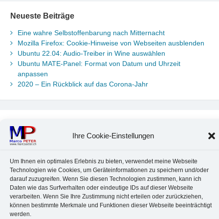
Neueste Beiträge
Eine wahre Selbstoffenbarung nach Mitternacht
Mozilla Firefox: Cookie-Hinweise von Webseiten ausblenden
Ubuntu 22.04: Audio-Treiber in Wine auswählen
Ubuntu MATE-Panel: Format von Datum und Uhrzeit
anpassen
2020 – Ein Rückblick auf das Corona-Jahr
Neueste Kommentare
Ihre Cookie-Einstellungen
Chr. Kotte
zu
Ubuntu 22.04: Audio-Treiber in Wine auswählen
Marco Peter
zu
Ubuntu MATE-Panel: Format von Datum und
Um Ihnen ein optimales Erlebnis zu bieten, verwendet meine Webseite
Uhrzeit anpassen
Technologien wie Cookies, um Geräteinformationen zu speichern und/oder
Johannes
zu
Ubuntu MATE-Panel: Format von Datum und
darauf zuzugreifen. Wenn Sie diesen Technologien zustimmen, kann ich
Uhrzeit anpassen
Daten wie das Surfverhalten oder eindeutige IDs auf dieser Webseite
Brummel Herbolzheim
zu
Musik-Portrait Nr. 1: Les Assoiffés
verarbeiten. Wenn Sie Ihre Zustimmung nicht erteilen oder zurückziehen,
aus Mittelbergheim
können bestimmte Merkmale und Funktionen dieser Webseite beeinträchtigt
Marco Peter
zu
Vereinfachte Installation von Brother-Geräten
werden.