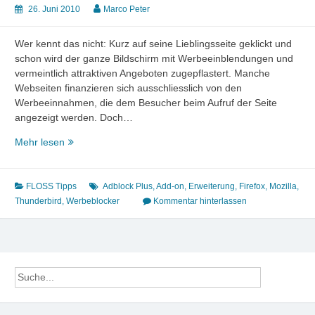
26. Juni 2010
Marco Peter
Wer kennt das nicht: Kurz auf seine Lieblingsseite geklickt und
schon wird der ganze Bildschirm mit Werbeeinblendungen und
vermeintlich attraktiven Angeboten zugepflastert. Manche
Webseiten finanzieren sich ausschliesslich von den
Werbeeinnahmen, die dem Besucher beim Aufruf der Seite
angezeigt werden. Doch…
Firefox-
Mehr lesen
Erweiterung
Adblock
Plus
FLOSS Tipps
Adblock Plus
,
Add-on
,
Erweiterung
,
Firefox
,
Mozilla
,
–
Thunderbird
,
Werbeblocker
Kommentar hinterlassen
Werbung
adé