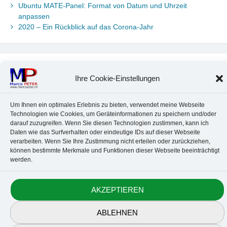
Ubuntu MATE-Panel: Format von Datum und Uhrzeit
anpassen
2020 – Ein Rückblick auf das Corona-Jahr
Neueste Kommentare
Ihre Cookie-Einstellungen
Chr. Kotte
zu
Ubuntu 22.04: Audio-Treiber in Wine auswählen
Marco Peter
zu
Ubuntu MATE-Panel: Format von Datum und
Um Ihnen ein optimales Erlebnis zu bieten, verwendet meine Webseite
Uhrzeit anpassen
Technologien wie Cookies, um Geräteinformationen zu speichern und/oder
Johannes
zu
Ubuntu MATE-Panel: Format von Datum und
darauf zuzugreifen. Wenn Sie diesen Technologien zustimmen, kann ich
Uhrzeit anpassen
Daten wie das Surfverhalten oder eindeutige IDs auf dieser Webseite
Brummel Herbolzheim
zu
Musik-Portrait Nr. 1: Les Assoiffés
verarbeiten. Wenn Sie Ihre Zustimmung nicht erteilen oder zurückziehen,
aus Mittelbergheim
können bestimmte Merkmale und Funktionen dieser Webseite beeinträchtigt
werden.
Marco Peter
zu
Vereinfachte Installation von Brother-Geräten
unter Linux
AKZEPTIEREN
Kontakt
Datenschutz
Anbieterkennzeichnung
Cookie-Richtlinie
ABLEHNEN
© 2010-2026 Marco PETER. All rights reserved.