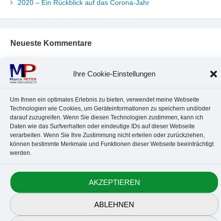
2020 – Ein Rückblick auf das Corona-Jahr
Neueste Kommentare
Chr. Kotte
zu
Ubuntu 22.04: Audio-Treiber in Wine auswählen
Marco Peter
zu
Ubuntu MATE-Panel: Format von Datum und
Ihre Cookie-Einstellungen
Uhrzeit anpassen
Johannes
zu
Ubuntu MATE-Panel: Format von Datum und
Um Ihnen ein optimales Erlebnis zu bieten, verwendet meine Webseite
Uhrzeit anpassen
Technologien wie Cookies, um Geräteinformationen zu speichern und/oder
Brummel Herbolzheim
zu
Musik-Portrait Nr. 1: Les Assoiffés
darauf zuzugreifen. Wenn Sie diesen Technologien zustimmen, kann ich
aus Mittelbergheim
Daten wie das Surfverhalten oder eindeutige IDs auf dieser Webseite
Marco Peter
zu
Vereinfachte Installation von Brother-Geräten
verarbeiten. Wenn Sie Ihre Zustimmung nicht erteilen oder zurückziehen,
unter Linux
können bestimmte Merkmale und Funktionen dieser Webseite beeinträchtigt
werden.
Kontakt
Datenschutz
Anbieterkennzeichnung
Cookie-Richtlinie
AKZEPTIEREN
© 2010-2026 Marco PETER. All rights reserved.
ABLEHNEN