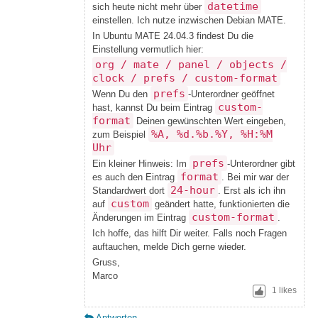
datetime
sich heute nicht mehr über
einstellen. Ich nutze inzwischen Debian MATE.
In Ubuntu MATE 24.04.3 findest Du die
Einstellung vermutlich hier:
org / mate / panel / objects /
clock / prefs / custom-format
prefs
Wenn Du den
-Unterordner geöffnet
custom-
hast, kannst Du beim Eintrag
format
Deinen gewünschten Wert eingeben,
%A, %d.%b.%Y, %H:%M
zum Beispiel
Uhr
prefs
Ein kleiner Hinweis: Im
-Unterordner gibt
format
es auch den Eintrag
. Bei mir war der
24-hour
Standardwert dort
. Erst als ich ihn
custom
auf
geändert hatte, funktionierten die
custom-format
Änderungen im Eintrag
.
Ich hoffe, das hilft Dir weiter. Falls noch Fragen
auftauchen, melde Dich gerne wieder.
Gruss,
Marco
1
likes
Antworten