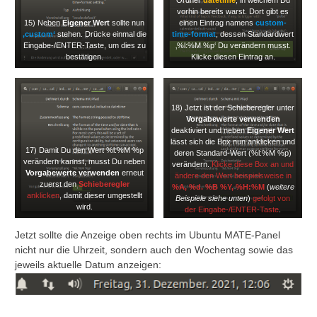
Ordner
datetime
, in welchem Du
vorhin bereits warst. Dort gibt es
15) Neben
Eigener Wert
sollte nun
einen Eintrag namens
custom-
‚custom‘
stehen. Drücke einmal die
time-format
, dessen Standardwert
Eingabe-/ENTER-Taste, um dies zu
‚%l:%M %p‘ Du verändern musst.
bestätigen.
Klicke diesen Eintrag an.
18) Jetzt ist der Schieberegler unter
Vorgabewerte verwenden
deaktiviert und neben
Eigener Wert
lässt sich die Box nun anklicken und
17) Damit Du den Wert %l:%M %p
deren Standard-Wert (%l:%M %p)
verändern kannst, musst Du neben
verändern.
Klicke diese Box an und
Vorgabewerte verwenden
erneut
ändere den Wert beispielsweise in
zuerst den
Schieberegler
%A, %d. %B %Y, %H:%M
(
weitere
anklicken
, damit dieser umgestellt
Beispiele siehe unten
)
gefolgt von
wird.
der Eingabe-/ENTER-Taste
.
Jetzt sollte die Anzeige oben rechts im Ubuntu MATE-Panel
nicht nur die Uhrzeit, sondern auch den Wochentag sowie das
jeweils aktuelle Datum anzeigen: