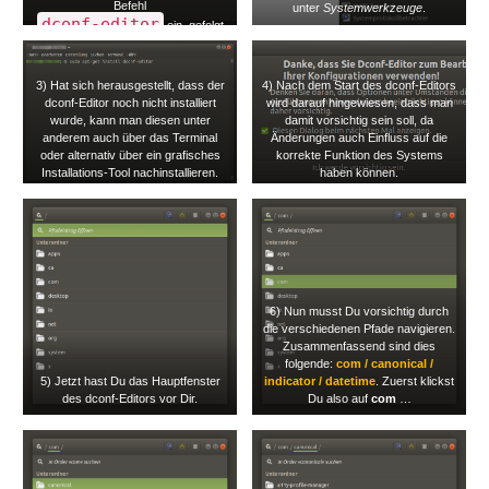
Befehl
unter
Systemwerkzeuge
.
dconf-editor
ein, gefolgt
von der ENTER-Taste.
3) Hat sich herausgestellt, dass der
4) Nach dem Start des dconf-Editors
dconf-Editor noch nicht installiert
wird darauf hingewiesen, dass man
wurde, kann man diesen unter
damit vorsichtig sein soll, da
anderem auch über das Terminal
Änderungen auch Einfluss auf die
oder alternativ über ein grafisches
korrekte Funktion des Systems
Installations-Tool nachinstallieren.
haben können.
Unter Ubuntu lautet der Befehl für
Hinweis an dieser Stelle: Ich
die Installation via Terminal wie folgt:
übernehme keinerlei Haftung für
sudo apt-get
allfällige Schäden, welche auf
install dconf-
eine unsorgfältige
Vorgehensweise im
editor
Zusammenhang mit dem dconf-
Editor zurückzuführen sind!
6) Nun musst Du vorsichtig durch
Bist Du damit einverstanden, dann
die verschiedenen Pfade navigieren.
klicke auf
Ich werde vorsichtig
Zusammenfassend sind dies
sein
.
folgende:
com / canonical /
5) Jetzt hast Du das Hauptfenster
indicator / datetime
. Zuerst klickst
des dconf-Editors vor Dir.
Du also auf
com
…