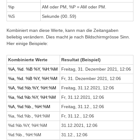
%p
AM oder PM, %P = AM oder PM.
%S
Sekunde (00..59)
Kombiniert man diese Werte, kann man die Zeitangaben
beliebig verändern. Dies macht je nach Bildschirmgrösse Sinn.
Hier einige Beispiele:
Kombinierte Werte
Resultat (Beispiel)
%A, %d. %B %Y, %H:%M
Freitag, 31. Dezember 2021, 12:06
%a, %d. %B %Y, %H:%M
Fr, 31. Dezember 2021, 12:06
%A, %d.%b.%Y, %H:%M
Freitag, 31.12.2021, 12:06
%a, %d.%b.%Y, %H:%M
Fr, 31.12.2021, 12:06
%A, %d.%b., %H:%M
Freitag, 31.12., 12:06
%a, %d.%b., %H:%M
Fr, 31.12., 12:06
%d.%b.%Y, %H:%M
31.12.2021, 12:06
%d.%b., %H:%M
31.12., 12:06