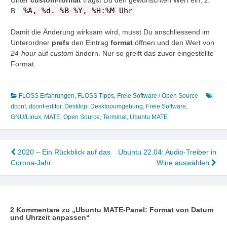
Unter
custom-format
trägst Du den gewünschten Wert ein, z.
%A, %d. %B %Y, %H:%M Uhr
B.:
Damit die Änderung wirksam wird, musst Du anschliessend im
Unterordner
prefs
den Eintrag
format
öffnen und den Wert von
24-hour
auf
custom
ändern. Nur so greift das zuvor eingestellte
Format.
FLOSS Erfahrungen
,
FLOSS Tipps
,
Freie Software / Open Source
dconf
,
dconf-editor
,
Desktop
,
Desktopumgebung
,
Freie Software
,
GNU/Linux
,
MATE
,
Open Source
,
Terminal
,
Ubuntu MATE
Beitragsnavigation
2020 – Ein Rückblick auf das
Ubuntu 22.04: Audio-Treiber in
Corona-Jahr
Wine auswählen
2 Kommentare zu „
Ubuntu MATE-Panel: Format von Datum
und Uhrzeit anpassen
“