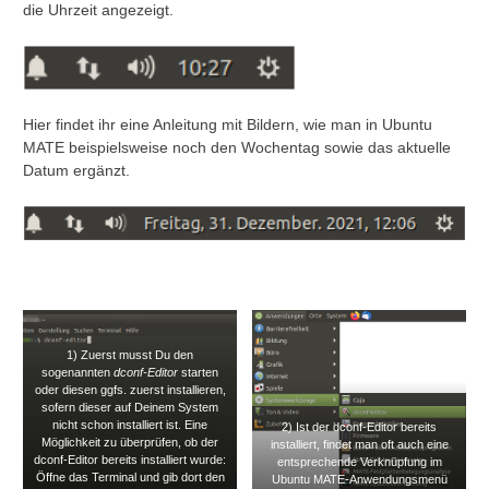
die Uhrzeit angezeigt.
Hier findet ihr eine Anleitung mit Bildern, wie man in Ubuntu
MATE beispielsweise noch den Wochentag sowie das aktuelle
Datum ergänzt.
1) Zuerst musst Du den
sogenannten
dconf-Editor
starten
oder diesen ggfs. zuerst installieren,
sofern dieser auf Deinem System
nicht schon installiert ist. Eine
2) Ist der dconf-Editor bereits
Möglichkeit zu überprüfen, ob der
installiert, findet man oft auch eine
dconf-Editor bereits installiert wurde:
entsprechende Verknüpfung im
Öffne das Terminal und gib dort den
Ubuntu MATE-Anwendungsmenü