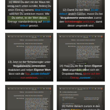
11) Wenn Du dort mit der Maus ein
wenig nach unten scrollst, findest Du
einen Eintrag namens
time-format,
12) Damit Du den Wert
‚locale-
welchen Du anklicken musst. Wie
default‘
ändern kannst, musst Du bei
Du siehst, ist der Wert dieses
Vorgabewerte verwenden
zuerst
Eintrags standardmässig auf
‚locale-
den
Schieberegler
anklicken
, damit
default‘
gesetzt.
dieser umgestellt wird.
13) Jetzt ist der Schieberegler unter
Vorgabewerte verwenden
14) Hast Du die Box neben
Eigener
deaktiviert und neben
Eigener Wert
Wert
angeklickt, öffnet sich ein
lässt sich die
Box
‚locale-default‘
Dropdown-Menü.
Klicke auf den
nun anklicken
.
Eintrag
‚custom‘
.
16) Kehre danach zurück in den