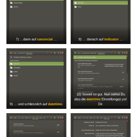
7) …dann auf
canoncial
…
8) … danach auf
indicator
…
10) Soweit so gut. Nun siehst Du
also die
datetime
Einstellungen vor
9) … und schliesslich auf
datetime
.
Dir.