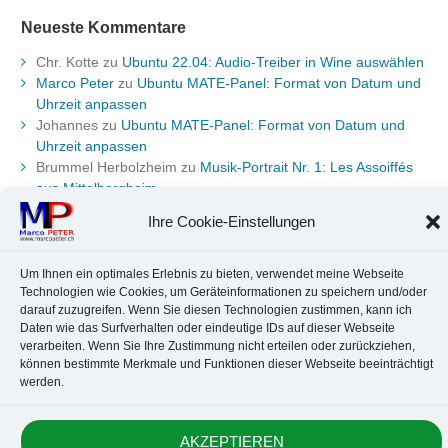
Neueste Kommentare
Chr. Kotte
zu
Ubuntu 22.04: Audio-Treiber in Wine auswählen
Marco Peter
zu
Ubuntu MATE-Panel: Format von Datum und
Uhrzeit anpassen
Johannes
zu
Ubuntu MATE-Panel: Format von Datum und
Uhrzeit anpassen
Brummel Herbolzheim
zu
Musik-Portrait Nr. 1: Les Assoiffés
aus Mittelbergheim
Marco Peter
zu
Vereinfachte Installation von Brother-Geräten
Ihre Cookie-Einstellungen
unter Linux
Um Ihnen ein optimales Erlebnis zu bieten, verwendet meine Webseite
Technologien wie Cookies, um Geräteinformationen zu speichern und/oder
Kontakt
Datenschutz
Anbieterkennzeichnung
Cookie-Richtlinie
darauf zuzugreifen. Wenn Sie diesen Technologien zustimmen, kann ich
Daten wie das Surfverhalten oder eindeutige IDs auf dieser Webseite
© 2010-2026 Marco PETER. All rights reserved.
verarbeiten. Wenn Sie Ihre Zustimmung nicht erteilen oder zurückziehen,
können bestimmte Merkmale und Funktionen dieser Webseite beeinträchtigt
werden.
AKZEPTIEREN