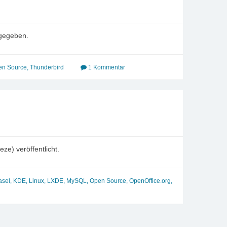
igegeben.
en Source
,
Thunderbird
1 Kommentar
ze) veröffentlicht.
asel
,
KDE
,
Linux
,
LXDE
,
MySQL
,
Open Source
,
OpenOffice.org
,