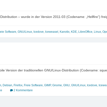
istribution – wurde in der Version 2011-03 (Codename: „Hellfire“) fre
reie Software
,
GNU/Linux
,
Icedove
,
Iceweasel
,
Kanotix
,
KDE
,
LibreOffice
,
Linux
,
Op
ile Version der traditionellen GNU/Linux-Distribution (Codename: squee
m
,
Debian
,
Firefox
,
Freie Software
,
GIMP
,
Gnome
,
GNU
,
GNU/Linux
,
Icedove
,
Icewe
ce
2 Kommentare