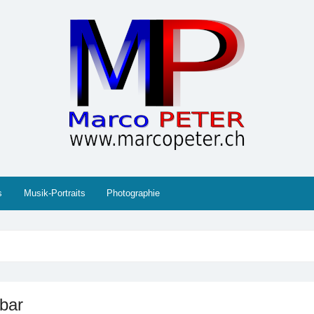
 Gesellschaft, Musik, Photographie, Sport und Technik (IT
s
Musik-Portraits
Photographie
gbar