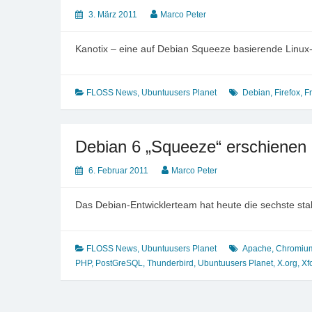
3. März 2011
Marco Peter
Kanotix – eine auf Debian Squeeze basierende Linux-D
FLOSS News
,
Ubuntuusers Planet
Debian
,
Firefox
,
F
Debian 6 „Squeeze“ erschienen
6. Februar 2011
Marco Peter
Das Debian-Entwicklerteam hat heute die sechste stab
FLOSS News
,
Ubuntuusers Planet
Apache
,
Chromiu
PHP
,
PostGreSQL
,
Thunderbird
,
Ubuntuusers Planet
,
X.org
,
Xf