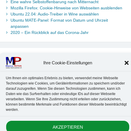
Eine wahre Selbstoffenbarung nach Mitternacht
Mozilla Firefox: Cookie-Hinweise von Webseiten ausblenden
Ubuntu 22.04: Audio-Treiber in Wine auswählen
Ubuntu MATE-Panel: Format von Datum und Uhrzeit
anpassen
2020 – Ein Rückblick auf das Corona-Jahr
Neueste Kommentare
Ihre Cookie-Einstellungen
Chr. Kotte
zu
Ubuntu 22.04: Audio-Treiber in Wine auswählen
Marco Peter
zu
Ubuntu MATE-Panel: Format von Datum und
Um Ihnen ein optimales Erlebnis zu bieten, verwendet meine Webseite
Uhrzeit anpassen
Technologien wie Cookies, um Geräteinformationen zu speichern und/oder
Johannes
zu
Ubuntu MATE-Panel: Format von Datum und
darauf zuzugreifen. Wenn Sie diesen Technologien zustimmen, kann ich
Uhrzeit anpassen
Daten wie das Surfverhalten oder eindeutige IDs auf dieser Webseite
Brummel Herbolzheim
zu
Musik-Portrait Nr. 1: Les Assoiffés
verarbeiten. Wenn Sie Ihre Zustimmung nicht erteilen oder zurückziehen,
aus Mittelbergheim
können bestimmte Merkmale und Funktionen dieser Webseite beeinträchtigt
Marco Peter
zu
Vereinfachte Installation von Brother-Geräten
werden.
unter Linux
AKZEPTIEREN