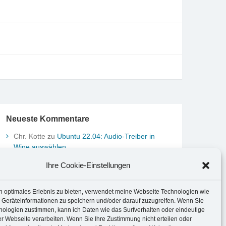
Neueste Kommentare
Chr. Kotte
zu
Ubuntu 22.04: Audio-Treiber in
Wine auswählen
Marco Peter
zu
Ubuntu MATE-Panel: Format von
Ihre Cookie-Einstellungen
Datum und Uhrzeit anpassen
Johannes
zu
Ubuntu MATE-Panel: Format von
Datum und Uhrzeit anpassen
n optimales Erlebnis zu bieten, verwendet meine Webseite Technologien wie
Brummel Herbolzheim
zu
Musik-Portrait Nr. 1:
 Geräteinformationen zu speichern und/oder darauf zuzugreifen. Wenn Sie
nologien zustimmen, kann ich Daten wie das Surfverhalten oder eindeutige
Les Assoiffés aus Mittelbergheim
er Webseite verarbeiten. Wenn Sie Ihre Zustimmung nicht erteilen oder
Marco Peter
zu
Vereinfachte Installation von