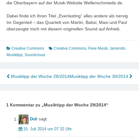
die Oberbayern auf der Musik-Website Wellenschmiede.de.
Dabei finde ich ihren Titel „Everlasting“ alles andere als nervig.
Im Gegenteil – das Quartett von Martin, Babsi, Maxi und Paul
überzeugte mich mit diesem originellen Sound auf Anhieb.
Creative Commons
Creative Commons
,
Freie Musik
,
Jamendo
,
Musiktipp
,
Soundcloud
Beitragsnavigation
Musiktipp der Woche 28/2014
Musiktipp der Woche 30/2014
1 Kommentar zu „
Musiktipp der Woche 29/2014
“
Didi
sagt:
15. Juli 2014 um 07:32 Uhr