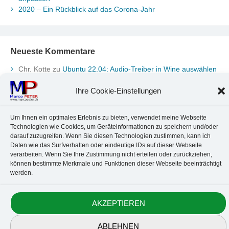
2020 – Ein Rückblick auf das Corona-Jahr
Neueste Kommentare
Chr. Kotte
zu
Ubuntu 22.04: Audio-Treiber in Wine auswählen
Marco Peter
zu
Ubuntu MATE-Panel: Format von Datum und
Uhrzeit anpassen
Ihre Cookie-Einstellungen
Johannes
zu
Ubuntu MATE-Panel: Format von Datum und
Uhrzeit anpassen
Um Ihnen ein optimales Erlebnis zu bieten, verwendet meine Webseite
Brummel Herbolzheim
zu
Musik-Portrait Nr. 1: Les Assoiffés
Technologien wie Cookies, um Geräteinformationen zu speichern und/oder
aus Mittelbergheim
darauf zuzugreifen. Wenn Sie diesen Technologien zustimmen, kann ich
Marco Peter
zu
Vereinfachte Installation von Brother-Geräten
Daten wie das Surfverhalten oder eindeutige IDs auf dieser Webseite
unter Linux
verarbeiten. Wenn Sie Ihre Zustimmung nicht erteilen oder zurückziehen,
können bestimmte Merkmale und Funktionen dieser Webseite beeinträchtigt
werden.
Kontakt
Datenschutz
Anbieterkennzeichnung
Cookie-Richtlinie
AKZEPTIEREN
© 2010-2026 Marco PETER. All rights reserved.
ABLEHNEN