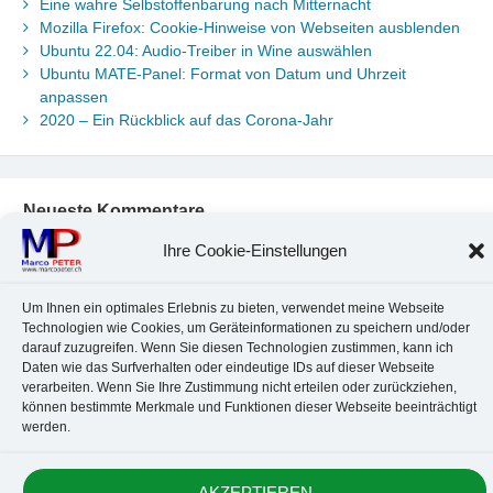
Eine wahre Selbstoffenbarung nach Mitternacht
Mozilla Firefox: Cookie-Hinweise von Webseiten ausblenden
Ubuntu 22.04: Audio-Treiber in Wine auswählen
Ubuntu MATE-Panel: Format von Datum und Uhrzeit
anpassen
2020 – Ein Rückblick auf das Corona-Jahr
Neueste Kommentare
Chr. Kotte
zu
Ubuntu 22.04: Audio-Treiber in Wine auswählen
Ihre Cookie-Einstellungen
Marco Peter
zu
Ubuntu MATE-Panel: Format von Datum und
Uhrzeit anpassen
Um Ihnen ein optimales Erlebnis zu bieten, verwendet meine Webseite
Johannes
zu
Ubuntu MATE-Panel: Format von Datum und
Technologien wie Cookies, um Geräteinformationen zu speichern und/oder
Uhrzeit anpassen
darauf zuzugreifen. Wenn Sie diesen Technologien zustimmen, kann ich
Brummel Herbolzheim
zu
Musik-Portrait Nr. 1: Les Assoiffés
Daten wie das Surfverhalten oder eindeutige IDs auf dieser Webseite
aus Mittelbergheim
verarbeiten. Wenn Sie Ihre Zustimmung nicht erteilen oder zurückziehen,
können bestimmte Merkmale und Funktionen dieser Webseite beeinträchtigt
Marco Peter
zu
Vereinfachte Installation von Brother-Geräten
werden.
unter Linux
AKZEPTIEREN