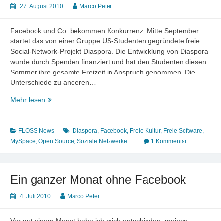
27. August 2010
Marco Peter
Facebook und Co. bekommen Konkurrenz: Mitte September
startet das von einer Gruppe US-Studenten gegründete freie
Social-Network-Projekt Diaspora. Die Entwicklung von Diaspora
wurde durch Spenden finanziert und hat den Studenten diesen
Sommer ihre gesamte Freizeit in Anspruch genommen. Die
Unterschiede zu anderen…
Soziales
Mehr lesen
Netzwerk
Diaspora
startet
FLOSS News
Diaspora
,
Facebook
,
Freie Kultur
,
Freie Software
,
Mitte
MySpace
,
Open Source
,
Soziale Netzwerke
1 Kommentar
September
Ein ganzer Monat ohne Facebook
4. Juli 2010
Marco Peter
Vor gut einem Monat habe ich mich entschieden, meinen