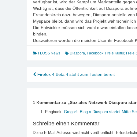
verfügbar ist, wird der Kampf um Marktanteile gegen
Wichtig ist, dass die Öffentlichkeit auf Diaspora au
Freundeskreis dazu bewegen, Diaspora anstelle von 
Myspace bleibt, dann wird das Projekt wahrscheinlich 
Die Entwickler müssen sich wohl etwas einfallen lass
binden.
Desweiteren werden die meisten User ihr Facebook-Ko
FLOSS News
Diaspora
,
Facebook
,
Freie Kultur
,
Freie 
Beitragsnavigation
Firefox 4 Beta 4 steht zum Testen bereit
1 Kommentar zu „
Soziales Netzwerk Diaspora star
Pingback:
Gregor's Blog » Diaspora startet Mitte S
Schreibe einen Kommentar
Deine E-Mail-Adresse wird nicht veröffentlicht.
Erforderlich