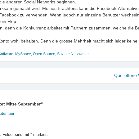
 die anderen Social Networks beginnen.
fmerksam gemacht wird. Meines Erachtens kann die Facebook-Alternative
Facebook zu verwenden. Wenn jedoch nur einzelne Benutzer wechseln 
ein Flop.
en, denn die Konkurrenz arbeitet mit Partnern zusammen, welche die Be
nto wohl behalten. Denn die grosse Mehrheit macht sich leider keine
Software
,
MySpace
,
Open Source
,
Soziale Netzwerke
Quelloffene 
tet Mitte September
“
eptember
e Felder sind mit
*
markiert