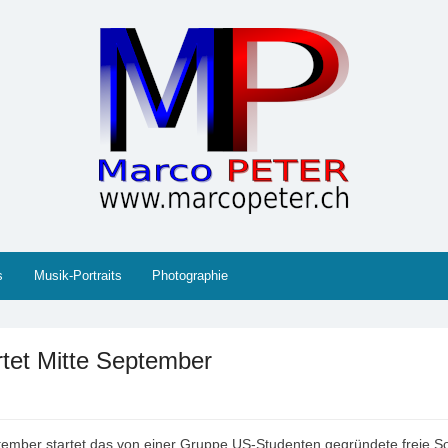
 Gesellschaft, Musik, Photographie, Sport und Technik (IT
s
Musik-Portraits
Photographie
rtet Mitte September
mber startet das von einer Gruppe US-Studenten gegründete freie So