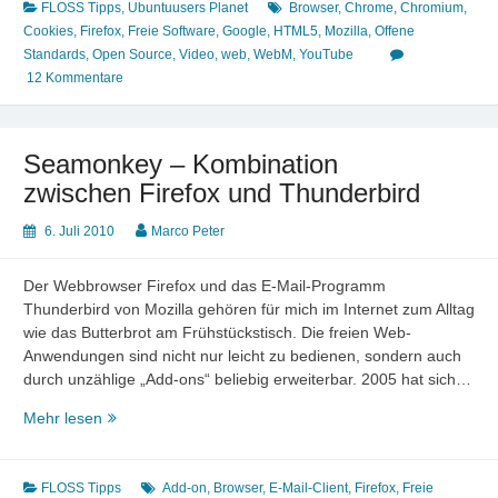
FLOSS Tipps
,
Ubuntuusers Planet
Browser
,
Chrome
,
Chromium
,
Cookies
,
Firefox
,
Freie Software
,
Google
,
HTML5
,
Mozilla
,
Offene
Standards
,
Open Source
,
Video
,
web
,
WebM
,
YouTube
12 Kommentare
Seamonkey – Kombination
zwischen Firefox und Thunderbird
6. Juli 2010
Marco Peter
Der Webbrowser Firefox und das E-Mail-Programm
Thunderbird von Mozilla gehören für mich im Internet zum Alltag
wie das Butterbrot am Frühstückstisch. Die freien Web-
Anwendungen sind nicht nur leicht zu bedienen, sondern auch
durch unzählige „Add-ons“ beliebig erweiterbar. 2005 hat sich…
Seamonkey
Mehr lesen
–
Kombination
zwischen
FLOSS Tipps
Add-on
,
Browser
,
E-Mail-Client
,
Firefox
,
Freie