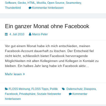
Firefox
Software
,
Gecko
,
HTML
,
Mozilla
,
Open Source
,
Seamonkey
,
und
Thunderbird
Kommentar hinterlassen
Thunderbird
Ein ganzer Monat ohne Facebook
4. Juli 2010
Marco Peter
Vor gut einem Monat habe ich mich entschieden, meinen
Facebook-Account dauerhaft zu löschen. Der Entscheid fiel
nicht leicht, schliesslich bietet Facebook hervorragende
Möglichkeiten mit alten Kolleginnen und Kollegen in Kontakt zu
bleiben. Ein halbes Jahr lang habe ich Facebook aktiv…
Ein
Mehr lesen
ganzer
Monat
ohne
FLOSS Meinung
,
FLOSS Tipps
,
Politik
Datenschutz
,
Diaspora
,
Facebook
Facebook
,
Privatsphäre
,
Soziale Netzwerke
Kommentar
hinterlassen