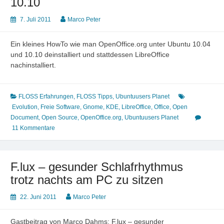
10.10
7. Juli 2011
Marco Peter
Ein kleines HowTo wie man OpenOffice.org unter Ubuntu 10.04
und 10.10 deinstalliert und stattdessen LibreOffice
nachinstalliert.
FLOSS Erfahrungen
,
FLOSS Tipps
,
Ubuntuusers Planet
Evolution
,
Freie Software
,
Gnome
,
KDE
,
LibreOffice
,
Office
,
Open
Document
,
Open Source
,
OpenOffice.org
,
Ubuntuusers Planet
11 Kommentare
F.lux – gesunder Schlafrhythmus
trotz nachts am PC zu sitzen
22. Juni 2011
Marco Peter
Gastbeitrag von Marco Dahms: F.lux – gesunder