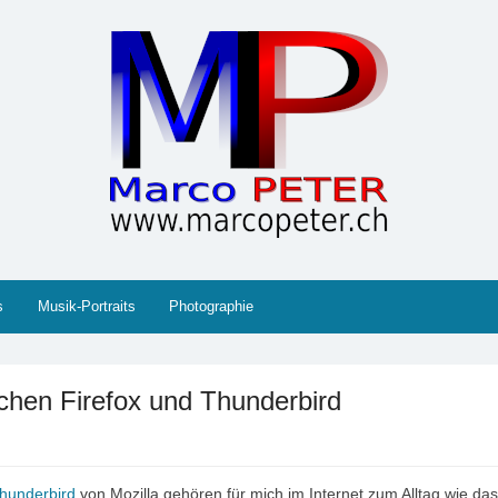
 Gesellschaft, Musik, Photographie, Sport und Technik (IT
s
Musik-Portraits
Photographie
hen Firefox und Thunderbird
hunderbird
von Mozilla gehören für mich im Internet zum Alltag wie das