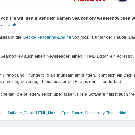
he von Freiwilligen unter dem Namen Seamonkey weiterentwickelt 
tz –
Link
llesamt die
Gecko-Rendering-Engine
von Mozilla unter der Haube. Da
Seamonkey auch einen Newsreader, einen HTML-Editor, ein Adressbuch,
Firefox und Thunderbird als mühsam empfinden, lohnt sich ein Blick 
mmlung bevorzugt, bleibt besser bei Firefox und Thunderbird.
heidet, bleibt jedem selbst überlassen. Freie Software heisst auch fre
reie Software
,
Gecko
,
HTML
,
Mozilla
,
Open Source
,
Seamonkey
,
Thunderbird