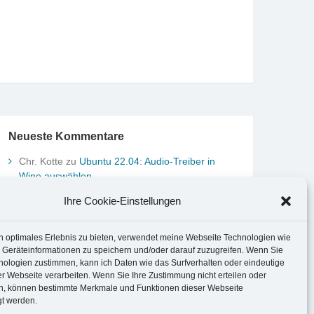
Neueste Kommentare
Chr. Kotte
zu
Ubuntu 22.04: Audio-Treiber in
Wine auswählen
Marco Peter
zu
Ubuntu MATE-Panel: Format von
Ihre Cookie-Einstellungen
Datum und Uhrzeit anpassen
Johannes
zu
Ubuntu MATE-Panel: Format von
Datum und Uhrzeit anpassen
n optimales Erlebnis zu bieten, verwendet meine Webseite Technologien wie
Brummel Herbolzheim
zu
Musik-Portrait Nr. 1:
 Geräteinformationen zu speichern und/oder darauf zuzugreifen. Wenn Sie
nologien zustimmen, kann ich Daten wie das Surfverhalten oder eindeutige
Les Assoiffés aus Mittelbergheim
er Webseite verarbeiten. Wenn Sie Ihre Zustimmung nicht erteilen oder
Marco Peter
zu
Vereinfachte Installation von
n, können bestimmte Merkmale und Funktionen dieser Webseite
Brother-Geräten unter Linux
gt werden.