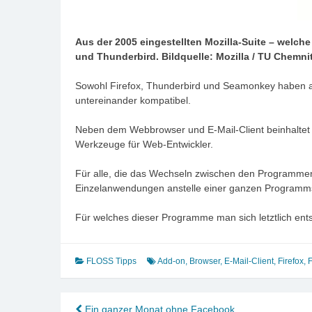
Aus der 2005 eingestellten Mozilla-Suite – welc
und Thunderbird. Bildquelle: Mozilla / TU Chemni
Sowohl Firefox, Thunderbird und Seamonkey haben a
untereinander kompatibel.
Neben dem Webbrowser und E-Mail-Client beinhaltet 
Werkzeuge für Web-Entwickler.
Für alle, die das Wechseln zwischen den Programmen 
Einzelanwendungen anstelle einer ganzen Programmsa
Für welches dieser Programme man sich letztlich entsc
FLOSS Tipps
Add-on
,
Browser
,
E-Mail-Client
,
Firefox
,
F
Ein ganzer Monat ohne Facebook