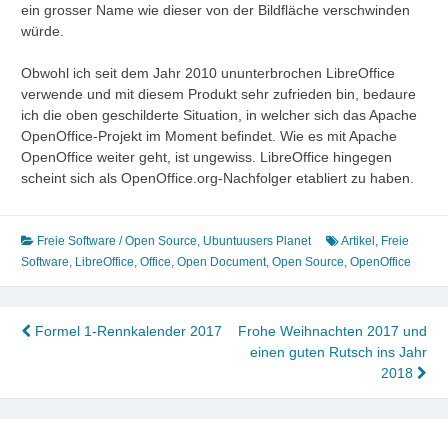
ein grosser Name wie dieser von der Bildfläche verschwinden
würde.
Obwohl ich seit dem Jahr 2010 ununterbrochen LibreOffice
verwende und mit diesem Produkt sehr zufrieden bin, bedaure
ich die oben geschilderte Situation, in welcher sich das Apache
OpenOffice-Projekt im Moment befindet. Wie es mit Apache
OpenOffice weiter geht, ist ungewiss. LibreOffice hingegen
scheint sich als OpenOffice.org-Nachfolger etabliert zu haben.
Freie Software / Open Source
,
Ubuntuusers Planet
Artikel
,
Freie
Software
,
LibreOffice
,
Office
,
Open Document
,
Open Source
,
OpenOffice
Beitragsnavigation
Formel 1-Rennkalender 2017
Frohe Weihnachten 2017 und
einen guten Rutsch ins Jahr
2018