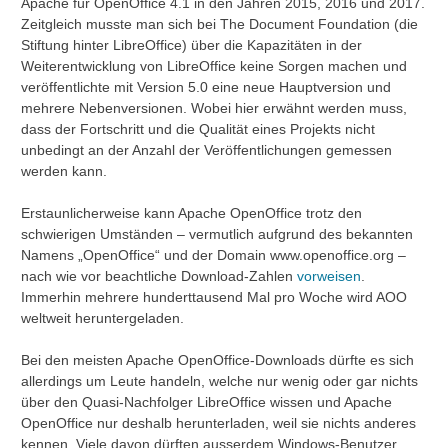
Apache für OpenOffice 4.1 in den Jahren 2015, 2016 und 2017.
Zeitgleich musste man sich bei The Document Foundation (die
Stiftung hinter LibreOffice) über die Kapazitäten in der
Weiterentwicklung von LibreOffice keine Sorgen machen und
veröffentlichte mit Version 5.0 eine neue Hauptversion und
mehrere Nebenversionen. Wobei hier erwähnt werden muss,
dass der Fortschritt und die Qualität eines Projekts nicht
unbedingt an der Anzahl der Veröffentlichungen gemessen
werden kann.
Erstaunlicherweise kann Apache OpenOffice trotz den
schwierigen Umständen – vermutlich aufgrund des bekannten
Namens „OpenOffice“ und der Domain www.openoffice.org –
nach wie vor beachtliche Download-Zahlen
vorweisen
.
Immerhin mehrere hunderttausend Mal pro Woche wird AOO
weltweit heruntergeladen.
Bei den meisten Apache OpenOffice-Downloads dürfte es sich
allerdings um Leute handeln, welche nur wenig oder gar nichts
über den Quasi-Nachfolger LibreOffice wissen und Apache
OpenOffice nur deshalb herunterladen, weil sie nichts anderes
kennen. Viele davon dürften ausserdem Windows-Benutzer