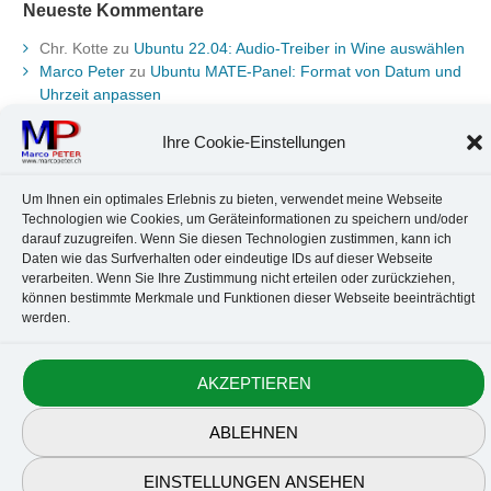
Neueste Kommentare
Chr. Kotte
zu
Ubuntu 22.04: Audio-Treiber in Wine auswählen
Marco Peter
zu
Ubuntu MATE-Panel: Format von Datum und
Uhrzeit anpassen
Johannes
zu
Ubuntu MATE-Panel: Format von Datum und
Uhrzeit anpassen
Ihre Cookie-Einstellungen
Brummel Herbolzheim
zu
Musik-Portrait Nr. 1: Les Assoiffés
aus Mittelbergheim
Um Ihnen ein optimales Erlebnis zu bieten, verwendet meine Webseite
Marco Peter
zu
Vereinfachte Installation von Brother-Geräten
Technologien wie Cookies, um Geräteinformationen zu speichern und/oder
unter Linux
darauf zuzugreifen. Wenn Sie diesen Technologien zustimmen, kann ich
Daten wie das Surfverhalten oder eindeutige IDs auf dieser Webseite
verarbeiten. Wenn Sie Ihre Zustimmung nicht erteilen oder zurückziehen,
können bestimmte Merkmale und Funktionen dieser Webseite beeinträchtigt
Kontakt
Datenschutz
Anbieterkennzeichnung
Cookie-Richtlinie
werden.
© 2010-2026 Marco PETER. All rights reserved.
AKZEPTIEREN
ABLEHNEN
EINSTELLUNGEN ANSEHEN