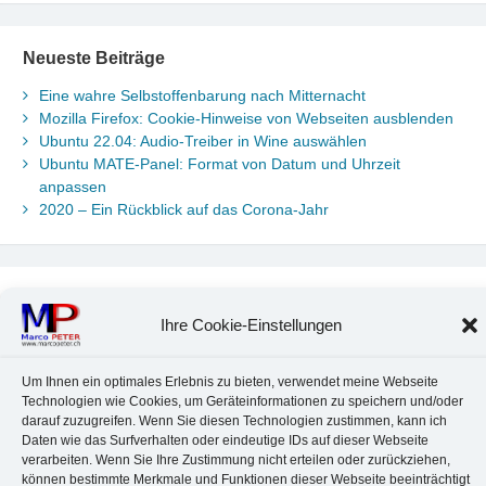
Neueste Beiträge
Eine wahre Selbstoffenbarung nach Mitternacht
Mozilla Firefox: Cookie-Hinweise von Webseiten ausblenden
Ubuntu 22.04: Audio-Treiber in Wine auswählen
Ubuntu MATE-Panel: Format von Datum und Uhrzeit
anpassen
2020 – Ein Rückblick auf das Corona-Jahr
Neueste Kommentare
Ihre Cookie-Einstellungen
Chr. Kotte
zu
Ubuntu 22.04: Audio-Treiber in Wine auswählen
Marco Peter
zu
Ubuntu MATE-Panel: Format von Datum und
Uhrzeit anpassen
Um Ihnen ein optimales Erlebnis zu bieten, verwendet meine Webseite
Technologien wie Cookies, um Geräteinformationen zu speichern und/oder
Johannes
zu
Ubuntu MATE-Panel: Format von Datum und
darauf zuzugreifen. Wenn Sie diesen Technologien zustimmen, kann ich
Uhrzeit anpassen
Daten wie das Surfverhalten oder eindeutige IDs auf dieser Webseite
Brummel Herbolzheim
zu
Musik-Portrait Nr. 1: Les Assoiffés
verarbeiten. Wenn Sie Ihre Zustimmung nicht erteilen oder zurückziehen,
aus Mittelbergheim
können bestimmte Merkmale und Funktionen dieser Webseite beeinträchtigt