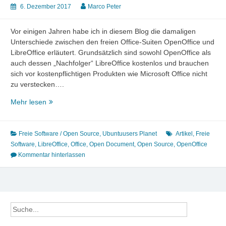
6. Dezember 2017
Marco Peter
Vor einigen Jahren habe ich in diesem Blog die damaligen
Unterschiede zwischen den freien Office-Suiten OpenOffice und
LibreOffice erläutert. Grundsätzlich sind sowohl OpenOffice als
auch dessen „Nachfolger“ LibreOffice kostenlos und brauchen
sich vor kostenpflichtigen Produkten wie Microsoft Office nicht
zu verstecken….
OpenOffice
Mehr lesen
und
LibreOffice
im
Freie Software / Open Source
,
Ubuntuusers Planet
Artikel
,
Freie
Vergleich
Software
,
LibreOffice
,
Office
,
Open Document
,
Open Source
,
OpenOffice
2017
Kommentar hinterlassen