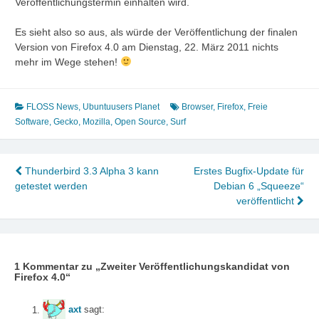
Veröffentlichungstermin einhalten wird.
Es sieht also so aus, als würde der Veröffentlichung der finalen
Version von Firefox 4.0 am Dienstag, 22. März 2011 nichts
mehr im Wege stehen!
FLOSS News
,
Ubuntuusers Planet
Browser
,
Firefox
,
Freie
Software
,
Gecko
,
Mozilla
,
Open Source
,
Surf
Beitragsnavigation
Thunderbird 3.3 Alpha 3 kann
Erstes Bugfix-Update für
getestet werden
Debian 6 „Squeeze“
veröffentlicht
1 Kommentar zu „
Zweiter Veröffentlichungskandidat von
Firefox 4.0
“
axt
sagt: