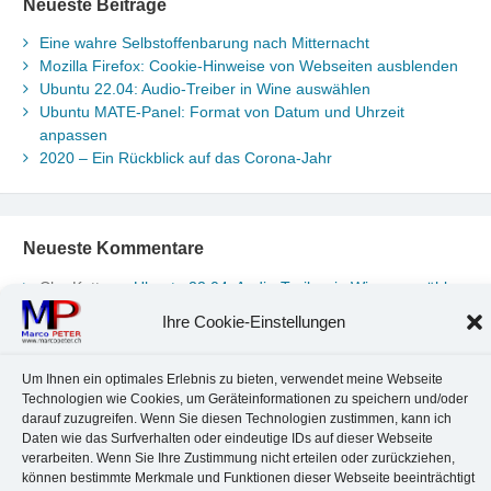
Neueste Beiträge
Eine wahre Selbstoffenbarung nach Mitternacht
Mozilla Firefox: Cookie-Hinweise von Webseiten ausblenden
Ubuntu 22.04: Audio-Treiber in Wine auswählen
Ubuntu MATE-Panel: Format von Datum und Uhrzeit
anpassen
2020 – Ein Rückblick auf das Corona-Jahr
Neueste Kommentare
Chr. Kotte
zu
Ubuntu 22.04: Audio-Treiber in Wine auswählen
Marco Peter
zu
Ubuntu MATE-Panel: Format von Datum und
Ihre Cookie-Einstellungen
Uhrzeit anpassen
Johannes
zu
Ubuntu MATE-Panel: Format von Datum und
Uhrzeit anpassen
Um Ihnen ein optimales Erlebnis zu bieten, verwendet meine Webseite
Technologien wie Cookies, um Geräteinformationen zu speichern und/oder
Brummel Herbolzheim
zu
Musik-Portrait Nr. 1: Les Assoiffés
darauf zuzugreifen. Wenn Sie diesen Technologien zustimmen, kann ich
aus Mittelbergheim
Daten wie das Surfverhalten oder eindeutige IDs auf dieser Webseite
Marco Peter
zu
Vereinfachte Installation von Brother-Geräten
verarbeiten. Wenn Sie Ihre Zustimmung nicht erteilen oder zurückziehen,
unter Linux
können bestimmte Merkmale und Funktionen dieser Webseite beeinträchtigt