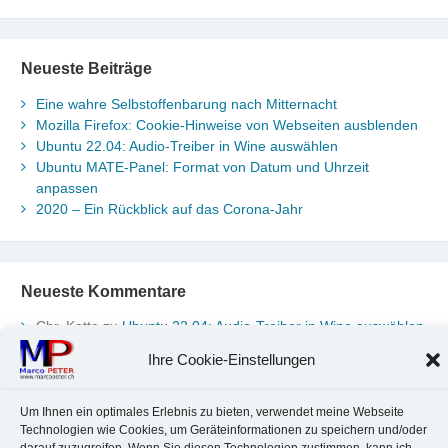
Neueste Beiträge
Eine wahre Selbstoffenbarung nach Mitternacht
Mozilla Firefox: Cookie-Hinweise von Webseiten ausblenden
Ubuntu 22.04: Audio-Treiber in Wine auswählen
Ubuntu MATE-Panel: Format von Datum und Uhrzeit
anpassen
2020 – Ein Rückblick auf das Corona-Jahr
Neueste Kommentare
Chr. Kotte
zu
Ubuntu 22.04: Audio-Treiber in Wine auswählen
Marco Peter
zu
Ubuntu MATE-Panel: Format von Datum und
Ihre Cookie-Einstellungen
Uhrzeit anpassen
Johannes
zu
Ubuntu MATE-Panel: Format von Datum und
Uhrzeit anpassen
Um Ihnen ein optimales Erlebnis zu bieten, verwendet meine Webseite
Brummel Herbolzheim
zu
Musik-Portrait Nr. 1: Les Assoiffés
Technologien wie Cookies, um Geräteinformationen zu speichern und/oder