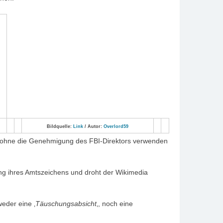
Bildquelle:
Link
/ Autor:
Overlord59
t ohne die Genehmigung des FBI-Direktors verwenden
ng ihres Amtszeichens und droht der Wikimedia
eder eine ‚
Täuschungsabsicht
‚, noch eine