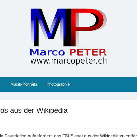
 Gesellschaft, Musik, Photographie, Sport und Technik (IT
s
Musik-Portraits
Photographie
gos aus der Wikipedia
a Foundation aufgefordert, das FBI-Signet aus der Wikipedia zu entfe