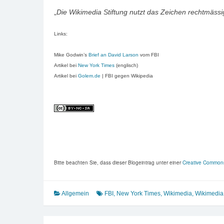
„
Die Wikimedia Stiftung nutzt das Zeichen rechtmässig
Links:
Mike Godwin’s
Brief an David Larson
vom FBI
Artikel bei
New York Times
(englisch)
Artikel bei
Golem.de
| FBI gegen Wikipedia
Bitte beachten Sie, dass dieser Blogeintrag unter einer
Creative Commo
Allgemein
FBI
,
New York Times
,
Wikimedia
,
Wikimedia