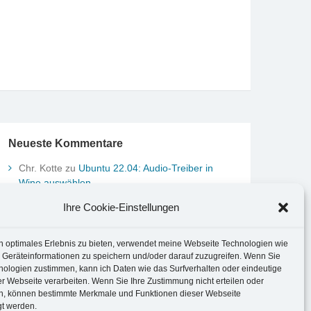
Neueste Kommentare
Chr. Kotte
zu
Ubuntu 22.04: Audio-Treiber in
Wine auswählen
Marco Peter
zu
Ubuntu MATE-Panel: Format von
Ihre Cookie-Einstellungen
Datum und Uhrzeit anpassen
Johannes
zu
Ubuntu MATE-Panel: Format von
Datum und Uhrzeit anpassen
n optimales Erlebnis zu bieten, verwendet meine Webseite Technologien wie
Brummel Herbolzheim
zu
Musik-Portrait Nr. 1:
 Geräteinformationen zu speichern und/oder darauf zuzugreifen. Wenn Sie
nologien zustimmen, kann ich Daten wie das Surfverhalten oder eindeutige
Les Assoiffés aus Mittelbergheim
er Webseite verarbeiten. Wenn Sie Ihre Zustimmung nicht erteilen oder
Marco Peter
zu
Vereinfachte Installation von
n, können bestimmte Merkmale und Funktionen dieser Webseite
Brother-Geräten unter Linux
gt werden.