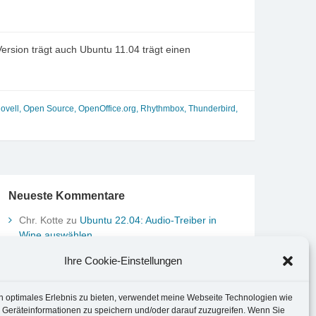
Version trägt auch Ubuntu 11.04 trägt einen
ovell
,
Open Source
,
OpenOffice.org
,
Rhythmbox
,
Thunderbird
,
Neueste Kommentare
Chr. Kotte
zu
Ubuntu 22.04: Audio-Treiber in
Wine auswählen
Marco Peter
zu
Ubuntu MATE-Panel: Format von
Ihre Cookie-Einstellungen
Datum und Uhrzeit anpassen
Johannes
zu
Ubuntu MATE-Panel: Format von
Datum und Uhrzeit anpassen
n optimales Erlebnis zu bieten, verwendet meine Webseite Technologien wie
Brummel Herbolzheim
zu
Musik-Portrait Nr. 1:
 Geräteinformationen zu speichern und/oder darauf zuzugreifen. Wenn Sie