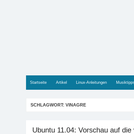
Zum
Inhalt
springen
Marco PETER
Willkommen bei Marcos Blog rund um Themen wie
Startseite
Artikel
Linux-Anleitungen
Musiktipp
SCHLAGWORT:
VINAGRE
Ubuntu 11.04: Vorschau auf die 