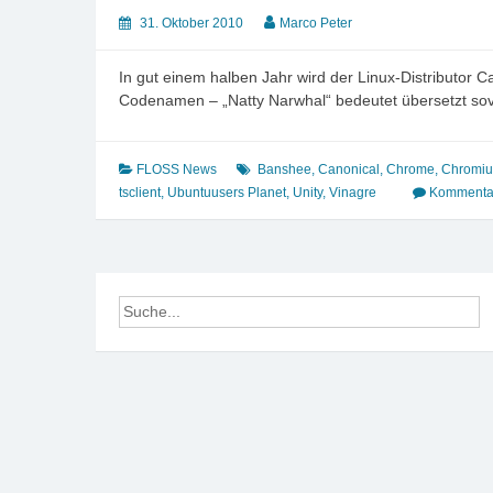
31. Oktober 2010
Marco Peter
In gut einem halben Jahr wird der Linux-Distributor C
Codenamen – „Natty Narwhal“ bedeutet übersetzt sovi
FLOSS News
Banshee
,
Canonical
,
Chrome
,
Chromi
tsclient
,
Ubuntuusers Planet
,
Unity
,
Vinagre
Kommentar