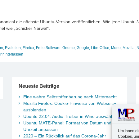
anonical die nächste Ubuntu-Version veröffentlichen. Wie jede Ubuntu-
el wie „Schicker Narwal“.
um
,
Evolution
,
Firefox
,
Freie Software
,
Gnome
,
Google
,
LibreOffice
,
Mono
,
Mozilla
,
N
 hinterlassen
Neueste Beiträge
Eine wahre Selbstoffenbarung nach Mitternacht
Mozilla Firefox: Cookie-Hinweise von Webseiten
ausblenden
Ubuntu 22.04: Audio-Treiber in Wine auswählen
Ubuntu MATE-Panel: Format von Datum und
Uhrzeit anpassen
Um Ihnen ei
2020 – Ein Rückblick auf das Corona-Jahr
Cookies, um