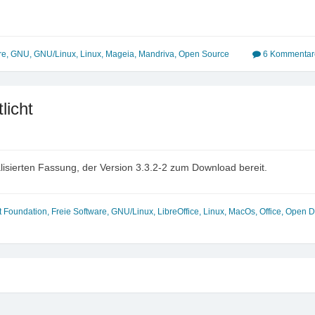
re
,
GNU
,
GNU/Linux
,
Linux
,
Mageia
,
Mandriva
,
Open Source
6 Kommentar
licht
alisierten Fassung, der Version 3.3.2-2 zum Download bereit.
 Foundation
,
Freie Software
,
GNU/Linux
,
LibreOffice
,
Linux
,
MacOs
,
Office
,
Open D