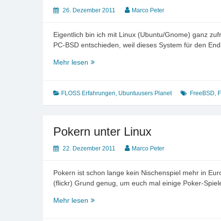
26. Dezember 2011
Marco Peter
Eigentlich bin ich mit Linux (Ubuntu/Gnome) ganz zuf
PC-BSD entschieden, weil dieses System für den En
Meine
Mehr lesen
erste
BSD-
Installation
FLOSS Erfahrungen
,
Ubuntuusers Planet
FreeBSD
,
F
Pokern unter Linux
22. Dezember 2011
Marco Peter
Pokern ist schon lange kein Nischenspiel mehr in Eur
(flickr) Grund genug, um euch mal einige Poker-Spie
Pokern
Mehr lesen
unter
Linux