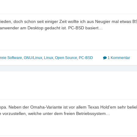
rieden, doch schon seit einiger Zeit wollte ich aus Neugier mal etwas 
danwender am Desktop gedacht ist. PC-BSD basiert…
reie Software
,
GNU/Linux
,
Linux
,
Open Source
,
PC-BSD
1 Kommentar
opa. Neben der Omaha-Variante ist vor allem Texas Hold’em sehr belieb
le vorzustellen, welche unter dem freien Betriebssystem…