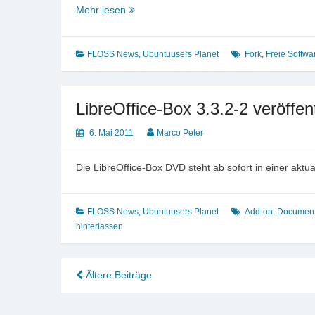
Mageia
Mehr lesen
GNU/Linux
1.0
veröffentlicht
FLOSS News
,
Ubuntuusers Planet
Fork
,
Freie Softwa
LibreOffice-Box 3.3.2-2 veröffent
6. Mai 2011
Marco Peter
Die LibreOffice-Box DVD steht ab sofort in einer aktu
FLOSS News
,
Ubuntuusers Planet
Add-on
,
Document
hinterlassen
Beitragsnavigation
Ältere Beiträge