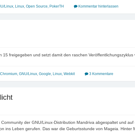
U/Linux
,
Linux
,
Open Source
,
PokerTH
Kommentar hinterlassen
 15 freigegeben und setzt damit den raschen Veröffentlichungszyklus
Chromium
,
GNU/Linux
,
Google
,
Linux
,
Webkit
3 Kommentare
icht
 Community der GNU/Linux-Distribution Mandriva abgespaltet und auf 
ution ins Leben gerufen. Das war die Geburtsstunde von Mageia. Hinte