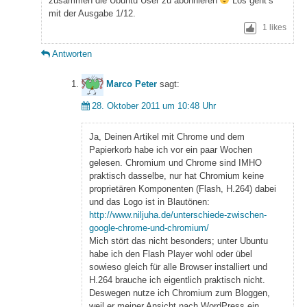
zusammen die Ubuntu User zu abonnieren
Los geht’s
mit der Ausgabe 1/12.
1
likes
Antworten
Marco Peter
sagt:
28. Oktober 2011 um 10:48 Uhr
Ja, Deinen Artikel mit Chrome und dem
Papierkorb habe ich vor ein paar Wochen
gelesen. Chromium und Chrome sind IMHO
praktisch dasselbe, nur hat Chromium keine
proprietären Komponenten (Flash, H.264) dabei
und das Logo ist in Blautönen:
http://www.niljuha.de/unterschiede-zwischen-
google-chrome-und-chromium/
Mich stört das nicht besonders; unter Ubuntu
habe ich den Flash Player wohl oder übel
sowieso gleich für alle Browser installiert und
H.264 brauche ich eigentlich praktisch nicht.
Deswegen nutze ich Chromium zum Bloggen,
weil er meiner Ansicht nach WordPress ein