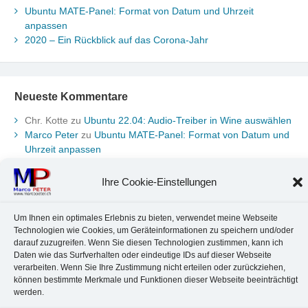
Ubuntu MATE-Panel: Format von Datum und Uhrzeit
anpassen
2020 – Ein Rückblick auf das Corona-Jahr
Neueste Kommentare
Chr. Kotte
zu
Ubuntu 22.04: Audio-Treiber in Wine auswählen
Marco Peter
zu
Ubuntu MATE-Panel: Format von Datum und
Uhrzeit anpassen
Johannes
zu
Ubuntu MATE-Panel: Format von Datum und
Uhrzeit anpassen
Ihre Cookie-Einstellungen
Brummel Herbolzheim
zu
Musik-Portrait Nr. 1: Les Assoiffés
aus Mittelbergheim
Um Ihnen ein optimales Erlebnis zu bieten, verwendet meine Webseite
Marco Peter
zu
Vereinfachte Installation von Brother-Geräten
Technologien wie Cookies, um Geräteinformationen zu speichern und/oder
unter Linux
darauf zuzugreifen. Wenn Sie diesen Technologien zustimmen, kann ich
Daten wie das Surfverhalten oder eindeutige IDs auf dieser Webseite
verarbeiten. Wenn Sie Ihre Zustimmung nicht erteilen oder zurückziehen,
können bestimmte Merkmale und Funktionen dieser Webseite beeinträchtigt
Kontakt
Datenschutz
Anbieterkennzeichnung
Cookie-Richtlinie
werden.
© 2010-2026 Marco PETER. All rights reserved.