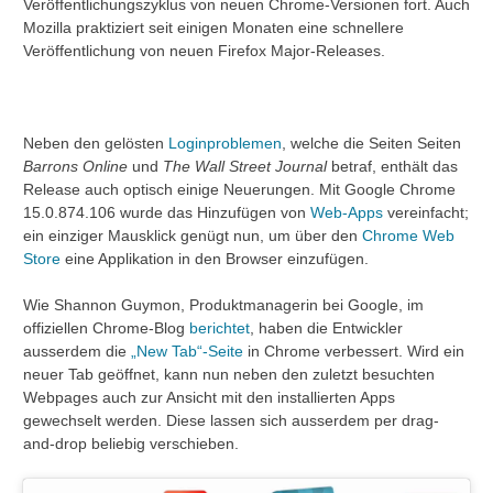
Veröffentlichungszyklus von neuen Chrome-Versionen fort. Auch
Mozilla praktiziert seit einigen Monaten eine schnellere
Veröffentlichung von neuen Firefox Major-Releases.
Neben den gelösten
Loginproblemen
, welche die Seiten Seiten
Barrons Online
und
The Wall Street Journal
betraf, enthält das
Release auch optisch einige Neuerungen. Mit Google Chrome
15.0.874.106 wurde das Hinzufügen von
Web-Apps
vereinfacht;
ein einziger Mausklick genügt nun, um über den
Chrome Web
Store
eine Applikation in den Browser einzufügen.
Wie Shannon Guymon, Produktmanagerin bei Google, im
offiziellen Chrome-Blog
berichtet
, haben die Entwickler
ausserdem die
„New Tab“-Seite
in Chrome verbessert. Wird ein
neuer Tab geöffnet, kann nun neben den zuletzt besuchten
Webpages auch zur Ansicht mit den installierten Apps
gewechselt werden. Diese lassen sich ausserdem per drag-
and-drop beliebig verschieben.