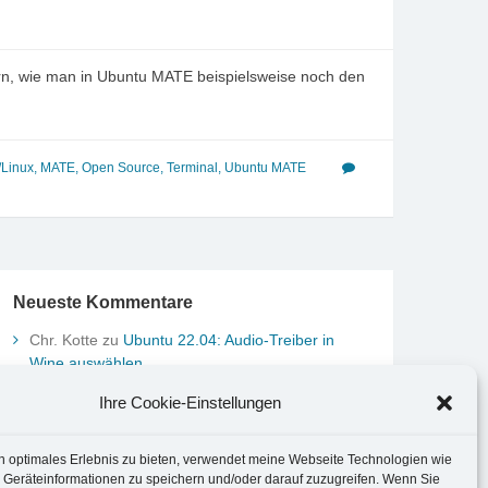
dern, wie man in Ubuntu MATE beispielsweise noch den
Linux
,
MATE
,
Open Source
,
Terminal
,
Ubuntu MATE
Neueste Kommentare
Chr. Kotte
zu
Ubuntu 22.04: Audio-Treiber in
Wine auswählen
Marco Peter
zu
Ubuntu MATE-Panel: Format von
Ihre Cookie-Einstellungen
Datum und Uhrzeit anpassen
Johannes
zu
Ubuntu MATE-Panel: Format von
Datum und Uhrzeit anpassen
n optimales Erlebnis zu bieten, verwendet meine Webseite Technologien wie
Brummel Herbolzheim
zu
Musik-Portrait Nr. 1:
 Geräteinformationen zu speichern und/oder darauf zuzugreifen. Wenn Sie