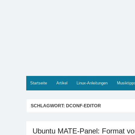
Zum
Inhalt
springen
Marco PETER
Willkommen bei Marcos Blog rund um Themen wie
Startseite
Artikel
Linux-Anleitungen
Musiktipp
SCHLAGWORT:
DCONF-EDITOR
Ubuntu MATE-Panel: Format vo