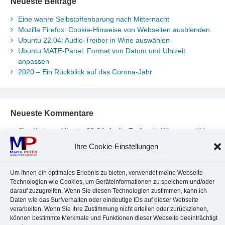
Neueste Beiträge
Eine wahre Selbstoffenbarung nach Mitternacht
Mozilla Firefox: Cookie-Hinweise von Webseiten ausblenden
Ubuntu 22.04: Audio-Treiber in Wine auswählen
Ubuntu MATE-Panel: Format von Datum und Uhrzeit
anpassen
2020 – Ein Rückblick auf das Corona-Jahr
Neueste Kommentare
Chr. Kotte
zu
Ubuntu 22.04: Audio-Treiber in Wine auswählen
Marco Peter
zu
Ubuntu MATE-Panel: Format von Datum und
Ihre Cookie-Einstellungen
Uhrzeit anpassen
Johannes
zu
Ubuntu MATE-Panel: Format von Datum und
Uhrzeit anpassen
Um Ihnen ein optimales Erlebnis zu bieten, verwendet meine Webseite
Technologien wie Cookies, um Geräteinformationen zu speichern und/oder
Brummel Herbolzheim
zu
Musik-Portrait Nr. 1: Les Assoiffés
darauf zuzugreifen. Wenn Sie diesen Technologien zustimmen, kann ich
aus Mittelbergheim
Daten wie das Surfverhalten oder eindeutige IDs auf dieser Webseite
Marco Peter
zu
Vereinfachte Installation von Brother-Geräten
verarbeiten. Wenn Sie Ihre Zustimmung nicht erteilen oder zurückziehen,
unter Linux
können bestimmte Merkmale und Funktionen dieser Webseite beeinträchtigt