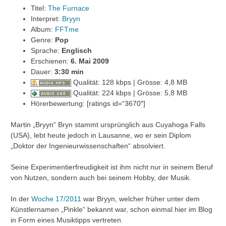
Titel:
The Furnace
Interpret:
Bryyn
Album:
FFTme
Genre:
Pop
Sprache:
Englisch
Erschienen:
6. Mai 2009
Dauer:
3:30 min
Qualität: 128 kbps | Grösse: 4,8 MB
Qualität: 224 kbps | Grösse: 5,8 MB
Hörerbewertung: [ratings id=“3670″]
Martin „Bryyn“ Bryn stammt ursprünglich aus Cuyahoga Falls
(USA), lebt heute jedoch in Lausanne, wo er sein Diplom
„Doktor der Ingenieurwissenschaften“ absolviert.
Seine Experimentierfreudigkeit ist ihm nicht nur in seinem Beruf
von Nutzen, sondern auch bei seinem Hobby, der Musik.
In der
Woche 17/2011
war Bryyn, welcher früher unter dem
Künstlernamen „Pinkle“ bekannt war, schon einmal hier im Blog
in Form eines Musiktipps vertreten.