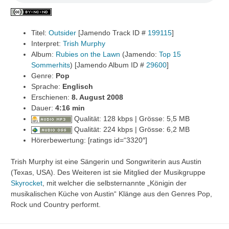
Titel:
Outsider
[Jamendo Track ID #
199115
]
Interpret:
Trish Murphy
Album:
Rubies on the Lawn
(Jamendo:
Top 15
Sommerhits
) [Jamendo Album ID #
29600
]
Genre:
Pop
Sprache:
Englisch
Erschienen:
8. August 2008
Dauer:
4:16 min
Qualität: 128 kbps | Grösse: 5,5 MB
Qualität: 224 kbps | Grösse: 6,2 MB
Hörerbewertung: [ratings id=“3320″]
Trish Murphy ist eine Sängerin und Songwriterin aus Austin
(Texas, USA). Des Weiteren ist sie Mitglied der Musikgruppe
Skyrocket
, mit welcher die selbsternannte „Königin der
musikalischen Küche von Austin“ Klänge aus den Genres Pop,
Rock und Country performt.