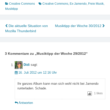
Creative Commons
Creative Commons
,
Ex-Jamendo
,
Freie Musik
,
Musiktipp
Beitragsnavigation
Die aktuelle Situation von
Musiktipp der Woche 30/2012
Mozilla Thunderbird
3 Kommentare zu „
Musiktipp der Woche 29/2012
“
Didi
sagt:
16. Juli 2012 um 12:16 Uhr
Ihr ganzes Album kann man sich wohl nicht bei Jamendo
runterladen. Schade.
1
likes
Antworten