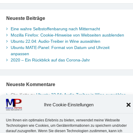
Neueste Beiträge
Eine wahre Selbstoffenbarung nach Mitternacht
Mozilla Firefox: Cookie-Hinweise von Webseiten ausblenden
Ubuntu 22.04: Audio-Treiber in Wine auswählen
Ubuntu MATE-Panel: Format von Datum und Uhrzeit
anpassen
2020 – Ein Rückblick auf das Corona-Jahr
Neueste Kommentare
Chr. Kotte
zu
Ubuntu 22.04: Audio-Treiber in Wine auswählen
Marco Peter
zu
Ubuntu MATE-Panel: Format von Datum und
Ihre Cookie-Einstellungen
Uhrzeit anpassen
Johannes
zu
Ubuntu MATE-Panel: Format von Datum und
Uhrzeit anpassen
Um Ihnen ein optimales Erlebnis zu bieten, verwendet meine Webseite
Brummel Herbolzheim
zu
Musik-Portrait Nr. 1: Les Assoiffés
Technologien wie Cookies, um Geräteinformationen zu speichern und/oder
darauf zuzugreifen. Wenn Sie diesen Technologien zustimmen, kann ich
aus Mittelbergheim