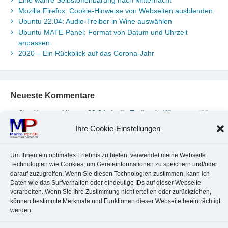
Mozilla Firefox: Cookie-Hinweise von Webseiten ausblenden
Ubuntu 22.04: Audio-Treiber in Wine auswählen
Ubuntu MATE-Panel: Format von Datum und Uhrzeit
anpassen
2020 – Ein Rückblick auf das Corona-Jahr
Neueste Kommentare
Chr. Kotte
zu
Ubuntu 22.04: Audio-Treiber in Wine auswählen
Marco Peter
zu
Ubuntu MATE-Panel: Format von Datum und
Ihre Cookie-Einstellungen
Uhrzeit anpassen
Johannes
zu
Ubuntu MATE-Panel: Format von Datum und
Uhrzeit anpassen
Um Ihnen ein optimales Erlebnis zu bieten, verwendet meine Webseite
Technologien wie Cookies, um Geräteinformationen zu speichern und/oder
Brummel Herbolzheim
zu
Musik-Portrait Nr. 1: Les Assoiffés
darauf zuzugreifen. Wenn Sie diesen Technologien zustimmen, kann ich
aus Mittelbergheim
Daten wie das Surfverhalten oder eindeutige IDs auf dieser Webseite
Marco Peter
zu
Vereinfachte Installation von Brother-Geräten
verarbeiten. Wenn Sie Ihre Zustimmung nicht erteilen oder zurückziehen,
unter Linux
können bestimmte Merkmale und Funktionen dieser Webseite beeinträchtigt
werden.