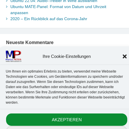
Ubuntu 22.04: Audio-Treiber in Wine auswählen
Ubuntu MATE-Panel: Format von Datum und Uhrzeit
anpassen
2020 – Ein Rückblick auf das Corona-Jahr
Neueste Kommentare
Chr. Kotte
zu
Ubuntu 22.04: Audio-Treiber in Wine auswählen
Ihre Cookie-Einstellungen
Marco Peter
zu
Ubuntu MATE-Panel: Format von Datum und
Uhrzeit anpassen
Johannes
zu
Ubuntu MATE-Panel: Format von Datum und
Um Ihnen ein optimales Erlebnis zu bieten, verwendet meine Webseite
Uhrzeit anpassen
Technologien wie Cookies, um Geräteinformationen zu speichern und/oder
darauf zuzugreifen. Wenn Sie diesen Technologien zustimmen, kann ich
Brummel Herbolzheim
zu
Musik-Portrait Nr. 1: Les Assoiffés
Daten wie das Surfverhalten oder eindeutige IDs auf dieser Webseite
aus Mittelbergheim
verarbeiten. Wenn Sie Ihre Zustimmung nicht erteilen oder zurückziehen,
Marco Peter
zu
Vereinfachte Installation von Brother-Geräten
können bestimmte Merkmale und Funktionen dieser Webseite beeinträchtigt
unter Linux
werden.
AKZEPTIEREN
Kontakt
Datenschutz
Anbieterkennzeichnung
Cookie-Richtlinie