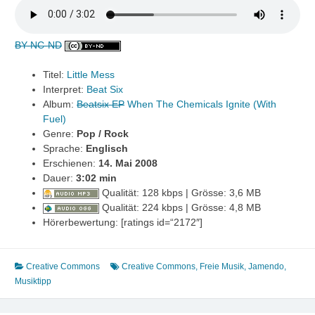
BY-NC-ND
Titel:
Little Mess
Interpret:
Beat Six
Album:
Beatsix EP
When The Chemicals Ignite (With
Fuel)
Genre:
Pop / Rock
Sprache:
Englisch
Erschienen:
14. Mai 2008
Dauer:
3:02 min
Qualität: 128 kbps | Grösse: 3,6 MB
Qualität: 224 kbps | Grösse: 4,8 MB
Hörerbewertung: [ratings id=“2172″]
Creative Commons
Creative Commons
,
Freie Musik
,
Jamendo
,
Musiktipp