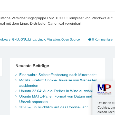
 deutsche Versicherungsgruppe LVM 10’000 Computer von Windows auf U
eal mit dem Linux-Distributor Canonical vereinbart.
Software
,
GNU
,
GNU/Linux
,
Linux
,
Migration
,
Open Source
8 Kommentare
Neueste Beiträge
Eine wahre Selbstoffenbarung nach Mitternacht
Mozilla Firefox: Cookie-Hinweise von Webseiten
ausblenden
Ubuntu 22.04: Audio-Treiber in Wine auswählen
Ubuntu MATE-Panel: Format von Datum und
Uhrzeit anpassen
Um Ihnen ei
2020 – Ein Rückblick auf das Corona-Jahr
Cookies, um
diesen Tech