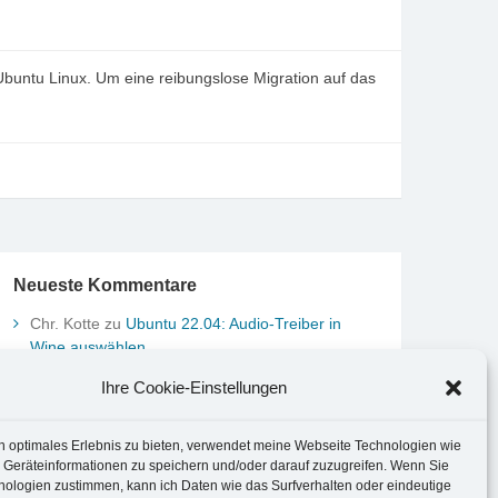
buntu Linux. Um eine reibungslose Migration auf das
Neueste Kommentare
Chr. Kotte
zu
Ubuntu 22.04: Audio-Treiber in
Wine auswählen
Marco Peter
zu
Ubuntu MATE-Panel: Format von
Ihre Cookie-Einstellungen
Datum und Uhrzeit anpassen
Johannes
zu
Ubuntu MATE-Panel: Format von
Datum und Uhrzeit anpassen
n optimales Erlebnis zu bieten, verwendet meine Webseite Technologien wie
Brummel Herbolzheim
zu
Musik-Portrait Nr. 1:
 Geräteinformationen zu speichern und/oder darauf zuzugreifen. Wenn Sie
nologien zustimmen, kann ich Daten wie das Surfverhalten oder eindeutige
Les Assoiffés aus Mittelbergheim