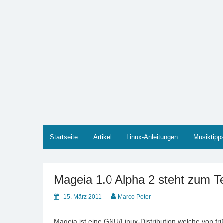
Zum
Inhalt
springen
Marco PETER
Willkommen bei Marcos Blog rund um Themen wie
Startseite
Artikel
Linux-Anleitungen
Musiktipp
Mageia 1.0 Alpha 2 steht zum Te
15. März 2011
Marco Peter
Mageia ist eine GNU/Linux-Distribution welche von fr