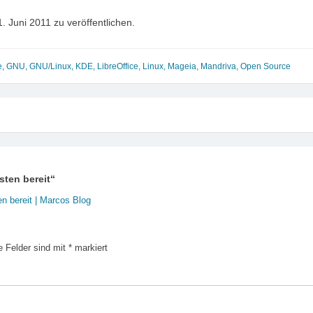
. Juni 2011 zu veröffentlichen.
e
,
GNU
,
GNU/Linux
,
KDE
,
LibreOffice
,
Linux
,
Mageia
,
Mandriva
,
Open Source
sten bereit
“
n bereit | Marcos Blog
e Felder sind mit
*
markiert