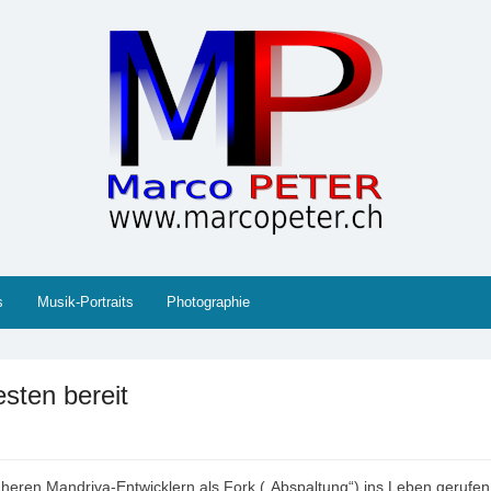
 Gesellschaft, Musik, Photographie, Sport und Technik (IT
s
Musik-Portraits
Photographie
sten bereit
üheren Mandriva-Entwicklern als Fork („Abspaltung“) ins Leben gerufe