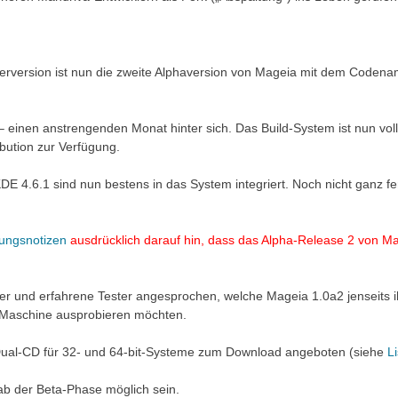
lerversion ist nun die zweite Alphaversion von Mageia mit dem Codenam
 einen anstrengenden Monat hinter sich. Das Build-System ist nun voll
bution zur Verfügung.
E 4.6.1 sind nun bestens in das System integriert. Noch nicht ganz fer
hungsnotizen
ausdrücklich darauf hin, dass das Alpha-Release 2 von M
ler und erfahrene Tester angesprochen, welche Mageia 1.0a2 jenseits i
n Maschine ausprobieren möchten.
Dual-CD für 32- und 64-bit-Systeme zum Download angeboten (siehe
L
 ab der Beta-Phase möglich sein.