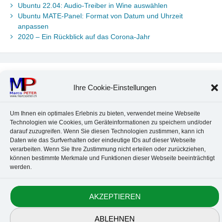
Ubuntu 22.04: Audio-Treiber in Wine auswählen
Ubuntu MATE-Panel: Format von Datum und Uhrzeit
anpassen
2020 – Ein Rückblick auf das Corona-Jahr
Neueste Kommentare
Ihre Cookie-Einstellungen
Chr. Kotte
zu
Ubuntu 22.04: Audio-Treiber in Wine auswählen
Marco Peter
zu
Ubuntu MATE-Panel: Format von Datum und
Um Ihnen ein optimales Erlebnis zu bieten, verwendet meine Webseite
Uhrzeit anpassen
Technologien wie Cookies, um Geräteinformationen zu speichern und/oder
Johannes
zu
Ubuntu MATE-Panel: Format von Datum und
darauf zuzugreifen. Wenn Sie diesen Technologien zustimmen, kann ich
Uhrzeit anpassen
Daten wie das Surfverhalten oder eindeutige IDs auf dieser Webseite
Brummel Herbolzheim
zu
Musik-Portrait Nr. 1: Les Assoiffés
verarbeiten. Wenn Sie Ihre Zustimmung nicht erteilen oder zurückziehen,
aus Mittelbergheim
können bestimmte Merkmale und Funktionen dieser Webseite beeinträchtigt
werden.
Marco Peter
zu
Vereinfachte Installation von Brother-Geräten
unter Linux
AKZEPTIEREN
Kontakt
Datenschutz
Anbieterkennzeichnung
Cookie-Richtlinie
ABLEHNEN