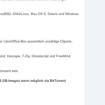
e FreeBSD, GNU/Linux, Mac OS X, Solaris und Windows.
r LibreOffice-Box ausserdem unzählige Cliparts,
bird, Inkscape, 7-Zip, Ghostscript und FreeMind
ressant sein.
6 GB-Images wenn möglich via BitTorrent