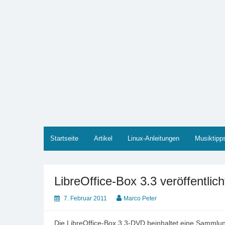
Zum
Inhalt
springen
Marco PETER
Willkommen bei Marcos Blog rund um Themen wie
Startseite
Artikel
Linux-Anleitungen
Musiktipp
LibreOffice-Box 3.3 veröffentlich
7. Februar 2011
Marco Peter
Die LibreOffice-Box 3.3-DVD beinhaltet eine Sammlung 