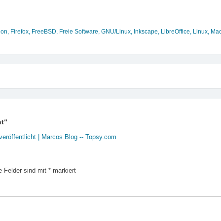
ion
,
Firefox
,
FreeBSD
,
Freie Software
,
GNU/Linux
,
Inkscape
,
LibreOffice
,
Linux
,
Ma
ht
“
veröffentlicht | Marcos Blog -- Topsy.com
e Felder sind mit
*
markiert