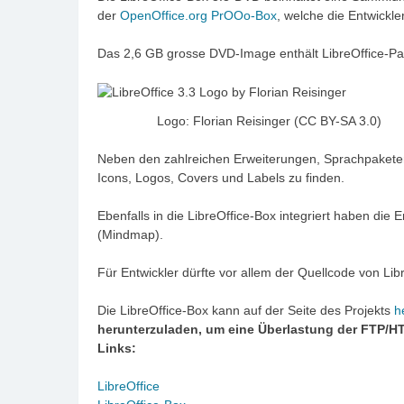
der
OpenOffice.org PrOOo-Box
, welche die Entwickle
Das 2,6 GB grosse DVD-Image enthält LibreOffice-Pak
Logo: Florian Reisinger (CC BY-SA 3.0)
Neben den zahlreichen Erweiterungen, Sprachpaketen,
Icons, Logos, Covers und Labels zu finden.
Ebenfalls in die LibreOffice-Box integriert haben di
(Mindmap).
Für Entwickler dürfte vor allem der Quellcode von Lib
Die LibreOffice-Box kann auf der Seite des Projekts
h
herunterzuladen, um eine Überlastung der FTP/H
Links:
LibreOffice