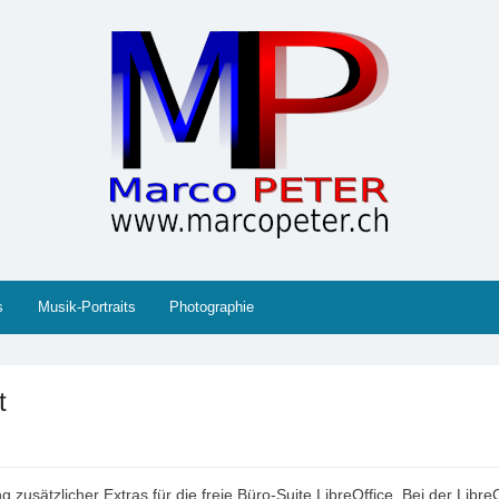
 Gesellschaft, Musik, Photographie, Sport und Technik (IT
s
Musik-Portraits
Photographie
t
zusätzlicher Extras für die freie Büro-Suite LibreOffice. Bei der Libr