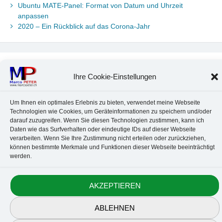
Ubuntu MATE-Panel: Format von Datum und Uhrzeit
anpassen
2020 – Ein Rückblick auf das Corona-Jahr
Neueste Kommentare
Ihre Cookie-Einstellungen
Chr. Kotte
zu
Ubuntu 22.04: Audio-Treiber in Wine auswählen
Marco Peter
zu
Ubuntu MATE-Panel: Format von Datum und
Um Ihnen ein optimales Erlebnis zu bieten, verwendet meine Webseite
Uhrzeit anpassen
Technologien wie Cookies, um Geräteinformationen zu speichern und/oder
Johannes
zu
Ubuntu MATE-Panel: Format von Datum und
darauf zuzugreifen. Wenn Sie diesen Technologien zustimmen, kann ich
Uhrzeit anpassen
Daten wie das Surfverhalten oder eindeutige IDs auf dieser Webseite
Brummel Herbolzheim
zu
Musik-Portrait Nr. 1: Les Assoiffés
verarbeiten. Wenn Sie Ihre Zustimmung nicht erteilen oder zurückziehen,
aus Mittelbergheim
können bestimmte Merkmale und Funktionen dieser Webseite beeinträchtigt
werden.
Marco Peter
zu
Vereinfachte Installation von Brother-Geräten
unter Linux
AKZEPTIEREN
Kontakt
Datenschutz
Anbieterkennzeichnung
Cookie-Richtlinie
ABLEHNEN
© 2010-2026 Marco PETER. All rights reserved.