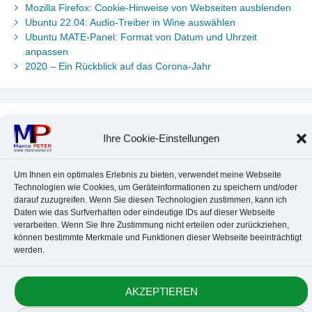
Mozilla Firefox: Cookie-Hinweise von Webseiten ausblenden
Ubuntu 22.04: Audio-Treiber in Wine auswählen
Ubuntu MATE-Panel: Format von Datum und Uhrzeit
anpassen
2020 – Ein Rückblick auf das Corona-Jahr
Neueste Kommentare
Ihre Cookie-Einstellungen
Chr. Kotte
zu
Ubuntu 22.04: Audio-Treiber in Wine auswählen
Marco Peter
zu
Ubuntu MATE-Panel: Format von Datum und
Um Ihnen ein optimales Erlebnis zu bieten, verwendet meine Webseite
Uhrzeit anpassen
Technologien wie Cookies, um Geräteinformationen zu speichern und/oder
Johannes
zu
Ubuntu MATE-Panel: Format von Datum und
darauf zuzugreifen. Wenn Sie diesen Technologien zustimmen, kann ich
Uhrzeit anpassen
Daten wie das Surfverhalten oder eindeutige IDs auf dieser Webseite
Brummel Herbolzheim
zu
Musik-Portrait Nr. 1: Les Assoiffés
verarbeiten. Wenn Sie Ihre Zustimmung nicht erteilen oder zurückziehen,
aus Mittelbergheim
können bestimmte Merkmale und Funktionen dieser Webseite beeinträchtigt
Marco Peter
zu
Vereinfachte Installation von Brother-Geräten
werden.
unter Linux
AKZEPTIEREN