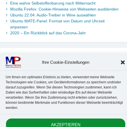
Eine wahre Selbstoffenbarung nach Mitternacht
Mozilla Firefox: Cookie-Hinweise von Webseiten ausblenden
Ubuntu 22.04: Audio-Treiber in Wine auswählen
Ubuntu MATE-Panel: Format von Datum und Uhrzeit
anpassen
2020 – Ein Rückblick auf das Corona-Jahr
Neueste Kommentare
Ihre Cookie-Einstellungen
Chr. Kotte
zu
Ubuntu 22.04: Audio-Treiber in Wine auswählen
Marco Peter
zu
Ubuntu MATE-Panel: Format von Datum und
Um Ihnen ein optimales Erlebnis zu bieten, verwendet meine Webseite
Uhrzeit anpassen
Technologien wie Cookies, um Geräteinformationen zu speichern und/oder
Johannes
zu
Ubuntu MATE-Panel: Format von Datum und
darauf zuzugreifen. Wenn Sie diesen Technologien zustimmen, kann ich
Uhrzeit anpassen
Daten wie das Surfverhalten oder eindeutige IDs auf dieser Webseite
Brummel Herbolzheim
zu
Musik-Portrait Nr. 1: Les Assoiffés
verarbeiten. Wenn Sie Ihre Zustimmung nicht erteilen oder zurückziehen,
aus Mittelbergheim
können bestimmte Merkmale und Funktionen dieser Webseite beeinträchtigt
Marco Peter
zu
Vereinfachte Installation von Brother-Geräten
werden.
unter Linux
AKZEPTIEREN