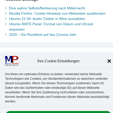
Eine wahre Selbstoffenbarung nach Mitternacht
Mozilla Firefox: Cookie-Hinweise von Webseiten ausblenden
Ubuntu 22.04: Audio-Treiber in Wine auswählen
Ubuntu MATE-Panel: Format von Datum und Uhrzeit
anpassen
2020 – Ein Rückblick auf das Corona-Jahr
Neueste Kommentare
Ihre Cookie-Einstellungen
Chr. Kotte
zu
Ubuntu 22.04: Audio-Treiber in Wine auswählen
Marco Peter
zu
Ubuntu MATE-Panel: Format von Datum und
Um Ihnen ein optimales Erlebnis zu bieten, verwendet meine Webseite
Uhrzeit anpassen
Technologien wie Cookies, um Geräteinformationen zu speichern und/oder
Johannes
zu
Ubuntu MATE-Panel: Format von Datum und
darauf zuzugreifen. Wenn Sie diesen Technologien zustimmen, kann ich
Uhrzeit anpassen
Daten wie das Surfverhalten oder eindeutige IDs auf dieser Webseite
Brummel Herbolzheim
zu
Musik-Portrait Nr. 1: Les Assoiffés
verarbeiten. Wenn Sie Ihre Zustimmung nicht erteilen oder zurückziehen,
aus Mittelbergheim
können bestimmte Merkmale und Funktionen dieser Webseite beeinträchtigt
Marco Peter
zu
Vereinfachte Installation von Brother-Geräten
werden.
unter Linux