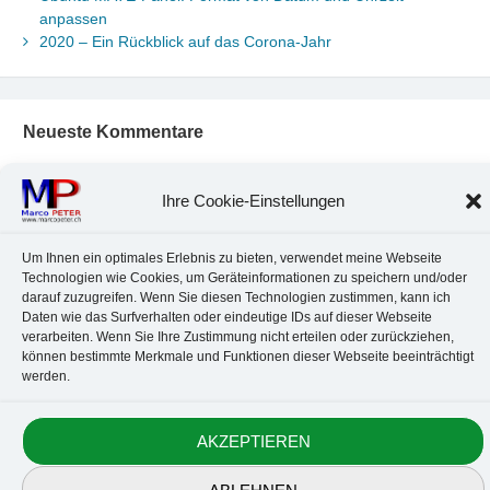
anpassen
2020 – Ein Rückblick auf das Corona-Jahr
Neueste Kommentare
Chr. Kotte
zu
Ubuntu 22.04: Audio-Treiber in Wine auswählen
Marco Peter
zu
Ubuntu MATE-Panel: Format von Datum und
Ihre Cookie-Einstellungen
Uhrzeit anpassen
Johannes
zu
Ubuntu MATE-Panel: Format von Datum und
Um Ihnen ein optimales Erlebnis zu bieten, verwendet meine Webseite
Uhrzeit anpassen
Technologien wie Cookies, um Geräteinformationen zu speichern und/oder
Brummel Herbolzheim
zu
Musik-Portrait Nr. 1: Les Assoiffés
darauf zuzugreifen. Wenn Sie diesen Technologien zustimmen, kann ich
aus Mittelbergheim
Daten wie das Surfverhalten oder eindeutige IDs auf dieser Webseite
Marco Peter
zu
Vereinfachte Installation von Brother-Geräten
verarbeiten. Wenn Sie Ihre Zustimmung nicht erteilen oder zurückziehen,
unter Linux
können bestimmte Merkmale und Funktionen dieser Webseite beeinträchtigt
werden.
Kontakt
Datenschutz
Anbieterkennzeichnung
Cookie-Richtlinie
AKZEPTIEREN
© 2010-2026 Marco PETER. All rights reserved.