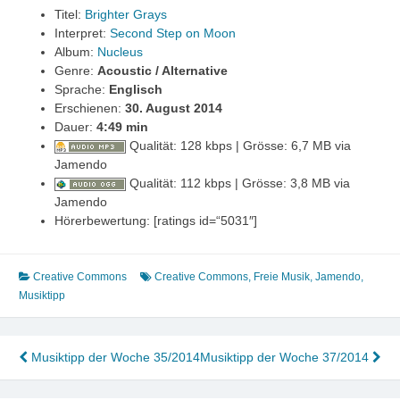
Titel:
Brighter Grays
Interpret:
Second Step on Moon
Album:
Nucleus
Genre:
Acoustic / Alternative
Sprache:
Englisch
Erschienen:
30. August 2014
Dauer:
4
:49 min
Qualität: 128 kbps | Grösse: 6,7 MB via
Jamendo
Qualität: 112 kbps | Grösse: 3,8 MB via
Jamendo
Hörerbewertung: [ratings id=“5031″]
Creative Commons
Creative Commons
,
Freie Musik
,
Jamendo
,
Musiktipp
Beitragsnavigation
Musiktipp der Woche 35/2014
Musiktipp der Woche 37/2014