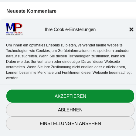
Neueste Kommentare
Chr. Kotte
zu
Ubuntu 22.04: Audio-Treiber in Wine auswählen
Marco Peter
zu
Ubuntu MATE-Panel: Format von Datum und
Ihre Cookie-Einstellungen
Uhrzeit anpassen
Johannes
zu
Ubuntu MATE-Panel: Format von Datum und
Um Ihnen ein optimales Erlebnis zu bieten, verwendet meine Webseite
Uhrzeit anpassen
Technologien wie Cookies, um Geräteinformationen zu speichern und/oder
Brummel Herbolzheim
zu
Musik-Portrait Nr. 1: Les Assoiffés
darauf zuzugreifen. Wenn Sie diesen Technologien zustimmen, kann ich
aus Mittelbergheim
Daten wie das Surfverhalten oder eindeutige IDs auf dieser Webseite
Marco Peter
zu
Vereinfachte Installation von Brother-Geräten
verarbeiten. Wenn Sie Ihre Zustimmung nicht erteilen oder zurückziehen,
unter Linux
können bestimmte Merkmale und Funktionen dieser Webseite beeinträchtigt
werden.
Kontakt
Datenschutz
Anbieterkennzeichnung
Cookie-Richtlinie
AKZEPTIEREN
© 2010-2026 Marco PETER. All rights reserved.
ABLEHNEN
EINSTELLUNGEN ANSEHEN