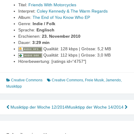
Titel:
Friends With Motorcycles
Interpret:
Coley Kennedy & The Warm Regards
Album:
The End of You Know Who EP
Genre:
Indie / Folk
Sprache:
Englisch
Erschienen:
23. November 2010
Dauer:
3
:29 min
Qualität: 128 kbps | Grösse: 5,2 MB
Qualität: 112 kbps | Grösse: 3,0 MB
Hörerbewertung: [ratings id=“4757″]
Creative Commons
Creative Commons
,
Freie Musik
,
Jamendo
,
Musiktipp
Beitragsnavigation
Musiktipp der Woche 12/2014
Musiktipp der Woche 14/2014