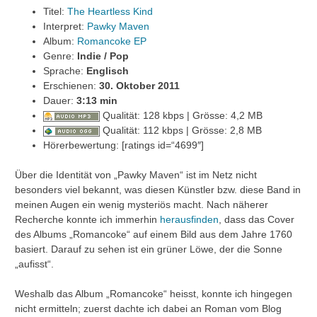
Titel:
The Heartless Kind
Interpret:
Pawky Maven
Album:
Romancoke EP
Genre:
Indie / Pop
Sprache:
Englisch
Erschienen:
30. Oktober 2011
Dauer:
3
:13 min
Qualität: 128 kbps | Grösse: 4,2 MB
Qualität: 112 kbps | Grösse: 2,8 MB
Hörerbewertung: [ratings id=“4699″]
Über die Identität von „Pawky Maven“ ist im Netz nicht
besonders viel bekannt, was diesen Künstler bzw. diese Band in
meinen Augen ein wenig mysteriös macht. Nach näherer
Recherche konnte ich immerhin
herausfinden
, dass das Cover
des Albums „Romancoke“ auf einem Bild aus dem Jahre 1760
basiert. Darauf zu sehen ist ein grüner Löwe, der die Sonne
„aufisst“.
Weshalb das Album „Romancoke“ heisst, konnte ich hingegen
nicht ermitteln; zuerst dachte ich dabei an Roman vom Blog