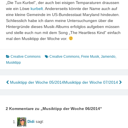
„Die Tux-Kurbel“, der auch bei eisigen Temparaturen draussen
wie ein Löwe
kurbelt
. Andererseits könnte der Name auch auf
eine kleine Gemeinde im US-Bundesstaat Maryland hindeuten.
Schliesslich habe ich dann meine Untersuchungen über die
Hintergründe dieses Musik-Albums erfolglos aufgeben müssen
und stelle euch nun mit dem Song „The Heartless Kind“ einfach
mal den Musiktipp der Woche vor.
Creative Commons
Creative Commons
,
Freie Musik
,
Jamendo
,
Musiktipp
Beitragsnavigation
Musiktipp der Woche 05/2014
Musiktipp der Woche 07/2014
2 Kommentare zu „
Musiktipp der Woche 06/2014
“
Didi
sagt: