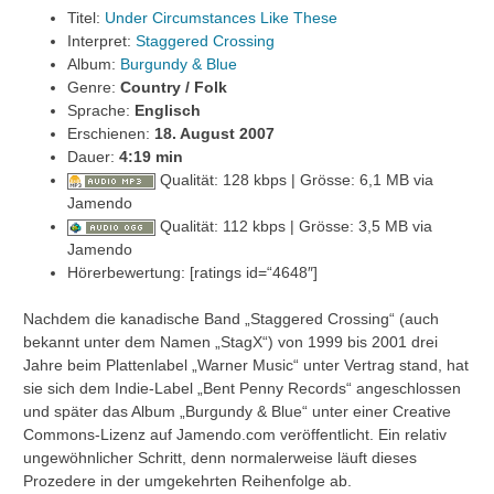
Titel:
Under Circumstances Like These
Interpret:
Staggered Crossing
Album:
Burgundy & Blue
Genre:
Country / Folk
Sprache:
Englisch
Erschienen:
18. August 2007
Dauer:
4
:19 min
Qualität: 128 kbps | Grösse: 6,1 MB via
Jamendo
Qualität: 112 kbps | Grösse: 3,5 MB via
Jamendo
Hörerbewertung: [ratings id=“4648″]
Nachdem die kanadische Band „Staggered Crossing“ (auch
bekannt unter dem Namen „StagX“) von 1999 bis 2001 drei
Jahre beim Plattenlabel „Warner Music“ unter Vertrag stand, hat
sie sich dem Indie-Label „Bent Penny Records“ angeschlossen
und später das Album „Burgundy & Blue“ unter einer Creative
Commons-Lizenz auf Jamendo.com veröffentlicht. Ein relativ
ungewöhnlicher Schritt, denn normalerweise läuft dieses
Prozedere in der umgekehrten Reihenfolge ab.