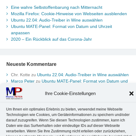
Eine wahre Selbstoffenbarung nach Mitternacht
Mozilla Firefox: Cookie-Hinweise von Webseiten ausblenden
Ubuntu 22.04: Audio-Treiber in Wine auswählen
Ubuntu MATE-Panel: Format von Datum und Uhrzeit
anpassen
2020 – Ein Rückblick auf das Corona-Jahr
Neueste Kommentare
Chr. Kotte
zu
Ubuntu 22.04: Audio-Treiber in Wine auswählen
Marco Peter
zu
Ubuntu MATE-Panel: Format von Datum und
Uhrzeit anpassen
Ihre Cookie-Einstellungen
Johannes
zu
Ubuntu MATE-Panel: Format von Datum und
Uhrzeit anpassen
Brummel Herbolzheim
zu
Musik-Portrait Nr. 1: Les Assoiffés
Um Ihnen ein optimales Erlebnis zu bieten, verwendet meine Webseite
aus Mittelbergheim
Technologien wie Cookies, um Geräteinformationen zu speichern und/oder
Marco Peter
zu
Vereinfachte Installation von Brother-Geräten
darauf zuzugreifen. Wenn Sie diesen Technologien zustimmen, kann ich
unter Linux
Daten wie das Surfverhalten oder eindeutige IDs auf dieser Webseite
verarbeiten. Wenn Sie Ihre Zustimmung nicht erteilen oder zurückziehen,