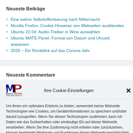
Neueste Beiträge
Eine wahre Selbstoffenbarung nach Mitternacht
Mozilla Firefox: Cookie-Hinweise von Webseiten ausblenden
Ubuntu 22.04: Audio-Treiber in Wine auswählen
Ubuntu MATE-Panel: Format von Datum und Uhrzeit
anpassen
2020 – Ein Rückblick auf das Corona-Jahr
Neueste Kommentare
Chr. Kotte
zu
Ubuntu 22.04: Audio-Treiber in Wine auswählen
Ihre Cookie-Einstellungen
Marco Peter
zu
Ubuntu MATE-Panel: Format von Datum und
Uhrzeit anpassen
Johannes
zu
Ubuntu MATE-Panel: Format von Datum und
Um Ihnen ein optimales Erlebnis zu bieten, verwendet meine Webseite
Uhrzeit anpassen
Technologien wie Cookies, um Geräteinformationen zu speichern und/oder
Brummel Herbolzheim
zu
Musik-Portrait Nr. 1: Les Assoiffés
darauf zuzugreifen. Wenn Sie diesen Technologien zustimmen, kann ich
Daten wie das Surfverhalten oder eindeutige IDs auf dieser Webseite
aus Mittelbergheim
verarbeiten. Wenn Sie Ihre Zustimmung nicht erteilen oder zurückziehen,
Marco Peter
zu
Vereinfachte Installation von Brother-Geräten
können bestimmte Merkmale und Funktionen dieser Webseite beeinträchtigt