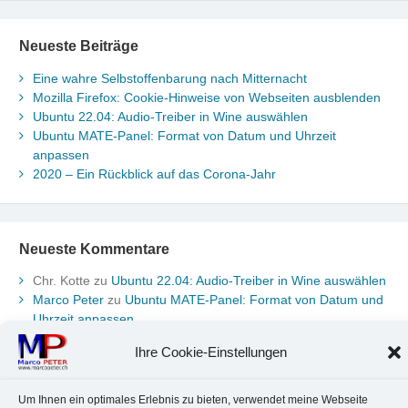
Neueste Beiträge
Eine wahre Selbstoffenbarung nach Mitternacht
Mozilla Firefox: Cookie-Hinweise von Webseiten ausblenden
Ubuntu 22.04: Audio-Treiber in Wine auswählen
Ubuntu MATE-Panel: Format von Datum und Uhrzeit
anpassen
2020 – Ein Rückblick auf das Corona-Jahr
Neueste Kommentare
Chr. Kotte
zu
Ubuntu 22.04: Audio-Treiber in Wine auswählen
Marco Peter
zu
Ubuntu MATE-Panel: Format von Datum und
Uhrzeit anpassen
Johannes
zu
Ubuntu MATE-Panel: Format von Datum und
Ihre Cookie-Einstellungen
Uhrzeit anpassen
Brummel Herbolzheim
zu
Musik-Portrait Nr. 1: Les Assoiffés
aus Mittelbergheim
Um Ihnen ein optimales Erlebnis zu bieten, verwendet meine Webseite