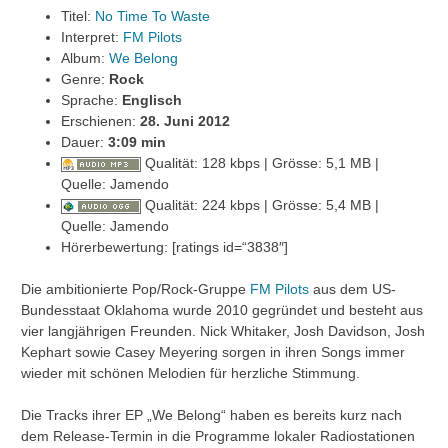
Titel:
No Time To Waste
Interpret:
FM Pilots
Album:
We Belong
Genre:
Rock
Sprache:
Englisch
Erschienen:
28. Juni 2012
Dauer:
3:09 min
Qualität: 128 kbps | Grösse: 5,1 MB |
Quelle: Jamendo
Qualität: 224 kbps | Grösse: 5,4 MB |
Quelle: Jamendo
Hörerbewertung: [ratings id=“3838″]
Die ambitionierte Pop/Rock-Gruppe
FM Pilots
aus dem US-
Bundesstaat Oklahoma wurde 2010 gegründet und besteht aus
vier langjährigen Freunden. Nick Whitaker, Josh Davidson, Josh
Kephart sowie Casey Meyering sorgen in ihren Songs immer
wieder mit schönen Melodien für herzliche Stimmung.
Die Tracks ihrer EP „We Belong“ haben es bereits kurz nach
dem Release-Termin in die Programme lokaler Radiostationen