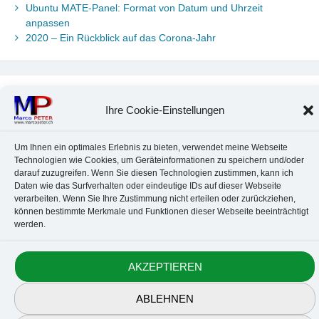
Ubuntu MATE-Panel: Format von Datum und Uhrzeit
anpassen
2020 – Ein Rückblick auf das Corona-Jahr
Neueste Kommentare
Ihre Cookie-Einstellungen
Chr. Kotte
zu
Ubuntu 22.04: Audio-Treiber in Wine auswählen
Marco Peter
zu
Ubuntu MATE-Panel: Format von Datum und
Um Ihnen ein optimales Erlebnis zu bieten, verwendet meine Webseite
Uhrzeit anpassen
Technologien wie Cookies, um Geräteinformationen zu speichern und/oder
Johannes
zu
Ubuntu MATE-Panel: Format von Datum und
darauf zuzugreifen. Wenn Sie diesen Technologien zustimmen, kann ich
Uhrzeit anpassen
Daten wie das Surfverhalten oder eindeutige IDs auf dieser Webseite
Brummel Herbolzheim
zu
Musik-Portrait Nr. 1: Les Assoiffés
verarbeiten. Wenn Sie Ihre Zustimmung nicht erteilen oder zurückziehen,
aus Mittelbergheim
können bestimmte Merkmale und Funktionen dieser Webseite beeinträchtigt
werden.
Marco Peter
zu
Vereinfachte Installation von Brother-Geräten
unter Linux
AKZEPTIEREN
Kontakt
Datenschutz
Anbieterkennzeichnung
Cookie-Richtlinie
ABLEHNEN
© 2010-2026 Marco PETER. All rights reserved.