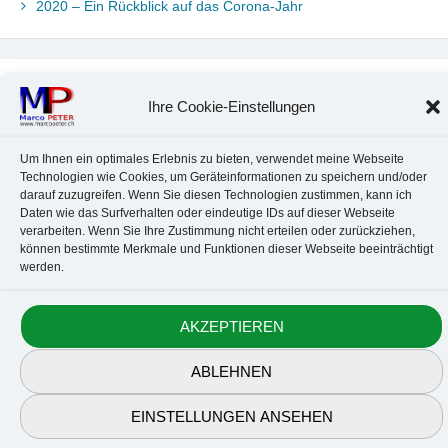
2020 – Ein Rückblick auf das Corona-Jahr
Neueste Kommentare
Ihre Cookie-Einstellungen
Chr. Kotte
zu
Ubuntu 22.04: Audio-Treiber in Wine auswählen
Marco Peter
zu
Ubuntu MATE-Panel: Format von Datum und
Um Ihnen ein optimales Erlebnis zu bieten, verwendet meine Webseite
Uhrzeit anpassen
Technologien wie Cookies, um Geräteinformationen zu speichern und/oder
Johannes
zu
Ubuntu MATE-Panel: Format von Datum und
darauf zuzugreifen. Wenn Sie diesen Technologien zustimmen, kann ich
Uhrzeit anpassen
Daten wie das Surfverhalten oder eindeutige IDs auf dieser Webseite
Brummel Herbolzheim
zu
Musik-Portrait Nr. 1: Les Assoiffés
verarbeiten. Wenn Sie Ihre Zustimmung nicht erteilen oder zurückziehen,
aus Mittelbergheim
können bestimmte Merkmale und Funktionen dieser Webseite beeinträchtigt
werden.
Marco Peter
zu
Vereinfachte Installation von Brother-Geräten
unter Linux
AKZEPTIEREN
Kontakt
Datenschutz
Anbieterkennzeichnung
Cookie-Richtlinie
ABLEHNEN
© 2010-2026 Marco PETER. All rights reserved.
EINSTELLUNGEN ANSEHEN