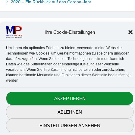
2020 – Ein Rückblick auf das Corona-Jahr
Neueste Kommentare
Ihre Cookie-Einstellungen
Chr. Kotte
zu
Ubuntu 22.04: Audio-Treiber in Wine auswählen
Marco Peter
zu
Ubuntu MATE-Panel: Format von Datum und
Um Ihnen ein optimales Erlebnis zu bieten, verwendet meine Webseite
Uhrzeit anpassen
Technologien wie Cookies, um Geräteinformationen zu speichern und/oder
Johannes
zu
Ubuntu MATE-Panel: Format von Datum und
darauf zuzugreifen. Wenn Sie diesen Technologien zustimmen, kann ich
Uhrzeit anpassen
Daten wie das Surfverhalten oder eindeutige IDs auf dieser Webseite
Brummel Herbolzheim
zu
Musik-Portrait Nr. 1: Les Assoiffés
verarbeiten. Wenn Sie Ihre Zustimmung nicht erteilen oder zurückziehen,
aus Mittelbergheim
können bestimmte Merkmale und Funktionen dieser Webseite beeinträchtigt
werden.
Marco Peter
zu
Vereinfachte Installation von Brother-Geräten
unter Linux
AKZEPTIEREN
Kontakt
Datenschutz
Anbieterkennzeichnung
Cookie-Richtlinie
ABLEHNEN
© 2010-2026 Marco PETER. All rights reserved.
EINSTELLUNGEN ANSEHEN