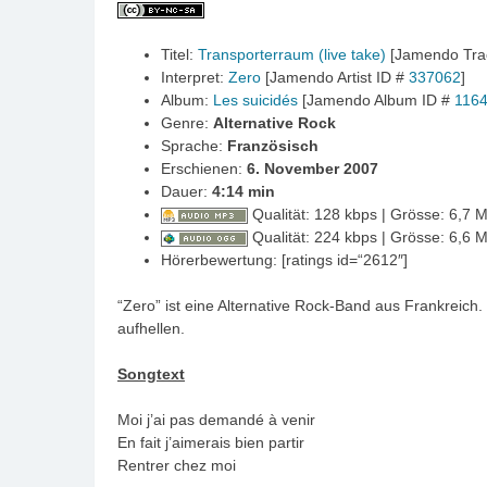
Titel:
Transporterraum (live take)
[Jamendo Tra
Interpret:
Zero
[Jamendo Artist ID #
337062
]
Album:
Les suicidés
[Jamendo Album ID #
116
Genre:
Alternative Rock
Sprache:
Französisch
Erschienen:
6. November 2007
Dauer:
4:14 min
Qualität: 128 kbps | Grösse: 6,7 
Qualität: 224 kbps | Grösse: 6,6 
Hörerbewertung: [ratings id=“2612″]
“Zero” ist eine Alternative Rock-Band aus Frankreic
aufhellen.
Songtext
Moi j’ai pas demandé à venir
En fait j’aimerais bien partir
Rentrer chez moi