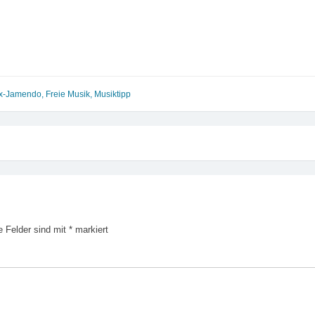
x-Jamendo
,
Freie Musik
,
Musiktipp
e Felder sind mit
*
markiert