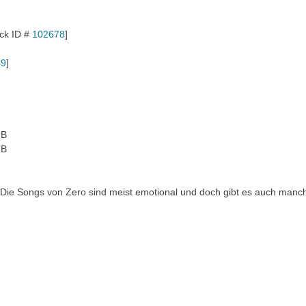
ck ID #
102678
]
49
]
MB
MB
h. Die Songs von Zero sind meist emotional und doch gibt es auch manc