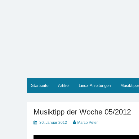
Zum
Inhalt
springen
Marco PETER
Willkommen bei Marcos Blog rund um Themen wie
Startseite
Artikel
Linux-Anleitungen
Musiktipp
Musiktipp der Woche 05/2012
30. Januar 2012
Marco Peter