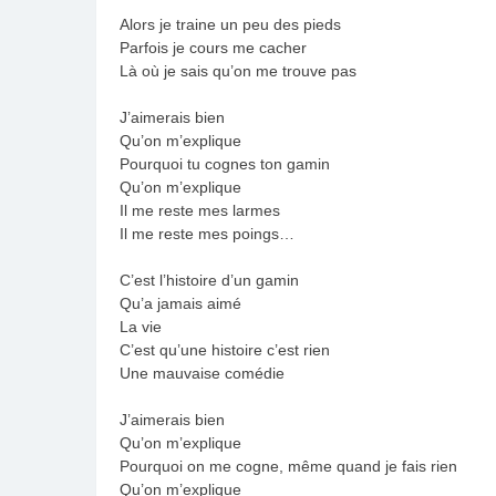
Alors je traine un peu des pieds
Parfois je cours me cacher
Là où je sais qu’on me trouve pas
J’aimerais bien
Qu’on m’explique
Pourquoi tu cognes ton gamin
Qu’on m’explique
Il me reste mes larmes
Il me reste mes poings…
C’est l’histoire d’un gamin
Qu’a jamais aimé
La vie
C’est qu’une histoire c’est rien
Une mauvaise comédie
J’aimerais bien
Qu’on m’explique
Pourquoi on me cogne, même quand je fais rien
Qu’on m’explique