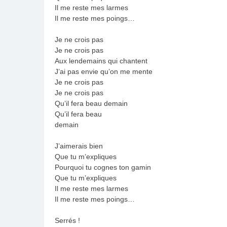
Il me reste mes larmes
Il me reste mes poings…
Je ne crois pas
Je ne crois pas
Aux lendemains qui chantent
J’ai pas envie qu’on me mente
Je ne crois pas
Je ne crois pas
Qu’il fera beau demain
Qu’il fera beau
demain
J’aimerais bien
Que tu m’expliques
Pourquoi tu cognes ton gamin
Que tu m’expliques
Il me reste mes larmes
Il me reste mes poings…
Serrés !