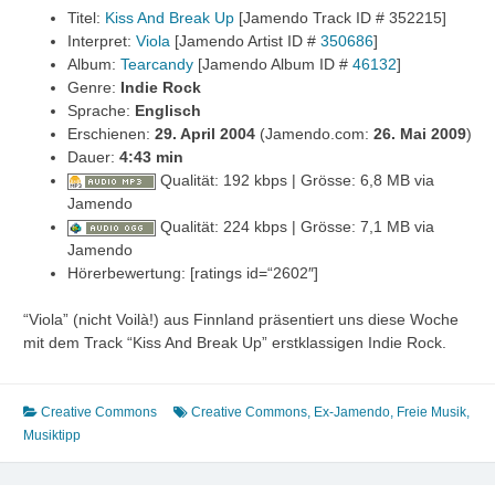
Titel:
Kiss And Break Up
[Jamendo Track ID # 352215]
Interpret:
Viola
[Jamendo Artist ID #
350686
]
Album:
Tearcandy
[Jamendo Album ID #
46132
]
Genre:
Indie Rock
Sprache:
Englisch
Erschienen:
29. April 2004
(Jamendo.com:
26. Mai 2009
)
Dauer:
4:43 min
Qualität: 192 kbps | Grösse: 6,8 MB via
Jamendo
Qualität: 224 kbps | Grösse: 7,1 MB via
Jamendo
Hörerbewertung: [ratings id=“2602″]
“Viola” (nicht Voilà!) aus Finnland präsentiert uns diese Woche
mit dem Track “Kiss And Break Up” erstklassigen Indie Rock.
Creative Commons
Creative Commons
,
Ex-Jamendo
,
Freie Musik
,
Musiktipp