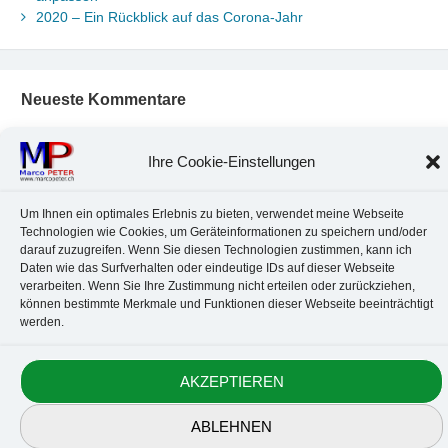
2020 – Ein Rückblick auf das Corona-Jahr
Neueste Kommentare
Chr. Kotte
zu
Ubuntu 22.04: Audio-Treiber in Wine auswählen
Marco Peter
zu
Ubuntu MATE-Panel: Format von Datum und
Ihre Cookie-Einstellungen
Uhrzeit anpassen
Johannes
zu
Ubuntu MATE-Panel: Format von Datum und
Um Ihnen ein optimales Erlebnis zu bieten, verwendet meine Webseite
Uhrzeit anpassen
Technologien wie Cookies, um Geräteinformationen zu speichern und/oder
Brummel Herbolzheim
zu
Musik-Portrait Nr. 1: Les Assoiffés
darauf zuzugreifen. Wenn Sie diesen Technologien zustimmen, kann ich
aus Mittelbergheim
Daten wie das Surfverhalten oder eindeutige IDs auf dieser Webseite
Marco Peter
zu
Vereinfachte Installation von Brother-Geräten
verarbeiten. Wenn Sie Ihre Zustimmung nicht erteilen oder zurückziehen,
unter Linux
können bestimmte Merkmale und Funktionen dieser Webseite beeinträchtigt
werden.
Kontakt
Datenschutz
Anbieterkennzeichnung
Cookie-Richtlinie
AKZEPTIEREN
© 2010-2026 Marco PETER. All rights reserved.
ABLEHNEN