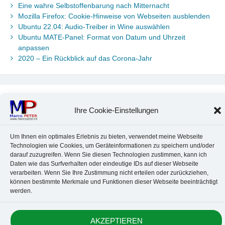
Eine wahre Selbstoffenbarung nach Mitternacht
Mozilla Firefox: Cookie-Hinweise von Webseiten ausblenden
Ubuntu 22.04: Audio-Treiber in Wine auswählen
Ubuntu MATE-Panel: Format von Datum und Uhrzeit
anpassen
2020 – Ein Rückblick auf das Corona-Jahr
Neueste Kommentare
Ihre Cookie-Einstellungen
Chr. Kotte
zu
Ubuntu 22.04: Audio-Treiber in Wine auswählen
Marco Peter
zu
Ubuntu MATE-Panel: Format von Datum und
Um Ihnen ein optimales Erlebnis zu bieten, verwendet meine Webseite
Uhrzeit anpassen
Technologien wie Cookies, um Geräteinformationen zu speichern und/oder
Johannes
zu
Ubuntu MATE-Panel: Format von Datum und
darauf zuzugreifen. Wenn Sie diesen Technologien zustimmen, kann ich
Uhrzeit anpassen
Daten wie das Surfverhalten oder eindeutige IDs auf dieser Webseite
Brummel Herbolzheim
zu
Musik-Portrait Nr. 1: Les Assoiffés
verarbeiten. Wenn Sie Ihre Zustimmung nicht erteilen oder zurückziehen,
aus Mittelbergheim
können bestimmte Merkmale und Funktionen dieser Webseite beeinträchtigt
Marco Peter
zu
Vereinfachte Installation von Brother-Geräten
werden.
unter Linux
AKZEPTIEREN