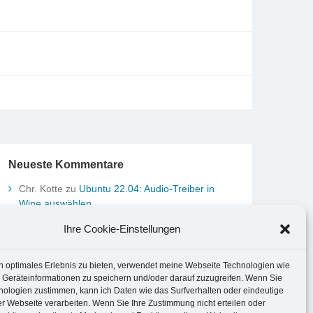
Neueste Kommentare
Chr. Kotte
zu
Ubuntu 22.04: Audio-Treiber in
Wine auswählen
Marco Peter
zu
Ubuntu MATE-Panel: Format von
Ihre Cookie-Einstellungen
Datum und Uhrzeit anpassen
Johannes
zu
Ubuntu MATE-Panel: Format von
Datum und Uhrzeit anpassen
n optimales Erlebnis zu bieten, verwendet meine Webseite Technologien wie
Brummel Herbolzheim
zu
Musik-Portrait Nr. 1:
 Geräteinformationen zu speichern und/oder darauf zuzugreifen. Wenn Sie
nologien zustimmen, kann ich Daten wie das Surfverhalten oder eindeutige
Les Assoiffés aus Mittelbergheim
er Webseite verarbeiten. Wenn Sie Ihre Zustimmung nicht erteilen oder
Marco Peter
zu
Vereinfachte Installation von