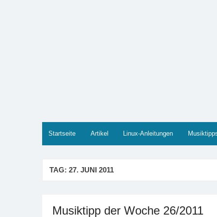
Zum
Inhalt
springen
Marco PETER
Willkommen bei Marcos Blog rund um Themen wie
Startseite
Artikel
Linux-Anleitungen
Musiktipp
TAG:
27. JUNI 2011
Musiktipp der Woche 26/2011