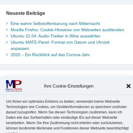
Neueste Beiträge
Eine wahre Selbstoffenbarung nach Mitternacht
Mozilla Firefox: Cookie-Hinweise von Webseiten ausblenden
Ubuntu 22.04: Audio-Treiber in Wine auswählen
Ubuntu MATE-Panel: Format von Datum und Uhrzeit
anpassen
2020 – Ein Rückblick auf das Corona-Jahr
Neueste Kommentare
Ihre Cookie-Einstellungen
Chr. Kotte
zu
Ubuntu 22.04: Audio-Treiber in Wine auswählen
Marco Peter
zu
Ubuntu MATE-Panel: Format von Datum und
Um Ihnen ein optimales Erlebnis zu bieten, verwendet meine Webseite
Uhrzeit anpassen
Technologien wie Cookies, um Geräteinformationen zu speichern und/oder
Johannes
zu
Ubuntu MATE-Panel: Format von Datum und
darauf zuzugreifen. Wenn Sie diesen Technologien zustimmen, kann ich
Uhrzeit anpassen
Daten wie das Surfverhalten oder eindeutige IDs auf dieser Webseite
Brummel Herbolzheim
zu
Musik-Portrait Nr. 1: Les Assoiffés
verarbeiten. Wenn Sie Ihre Zustimmung nicht erteilen oder zurückziehen,
aus Mittelbergheim
können bestimmte Merkmale und Funktionen dieser Webseite beeinträchtigt