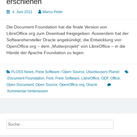
erschienen
4. Juni 2011
Marco Peter
Die Document Foundation hat die finale Version von
LibreOffice.org zum Download freigegeben. Ausserdem hat der
Softwarehersteller Oracle angekündigt, die Entwicklung von
OpenOffice.org – dem „Mutterprojekt“ von LibreOffice – in die
Hände der Apache Foundation zu legen.
FLOSS News
,
Freie Software / Open Source
,
Ubuntuusers Planet
Document Foundation
,
Fork
,
Freie Software
,
LibreOffice
,
ODF
,
Office
,
Open Document
,
Open Source
,
OpenOffice.org
,
Oracle
Kommentar hinterlassen