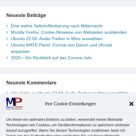
Neueste Beiträge
Eine wahre Selbstoffenbarung nach Mitternacht
Mozilla Firefox: Cookie-Hinweise von Webseiten ausblenden
Ubuntu 22.04: Audio-Treiber in Wine auswählen
Ubuntu MATE-Panel: Format von Datum und Uhrzeit
anpassen
2020 – Ein Rückblick auf das Corona-Jahr
Neueste Kommentare
Chr. Kotte
zu
Ubuntu 22.04: Audio-Treiber in Wine auswählen
Marco Peter
zu
Ubuntu MATE-Panel: Format von Datum und
Ihre Cookie-Einstellungen
Uhrzeit anpassen
Johannes
zu
Ubuntu MATE-Panel: Format von Datum und
Uhrzeit anpassen
Um Ihnen ein optimales Erlebnis zu bieten, verwendet meine Webseite
Brummel Herbolzheim
zu
Musik-Portrait Nr. 1: Les Assoiffés
Technologien wie Cookies, um Geräteinformationen zu speichern und/oder
darauf zuzugreifen. Wenn Sie diesen Technologien zustimmen, kann ich
aus Mittelbergheim